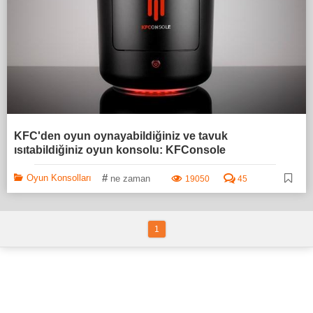
KFC'den oyun oynayabildiğiniz ve tavuk
ısıtabildiğiniz oyun konsolu: KFConsole
#
Oyun Konsolları
ne zaman
19050
45
1