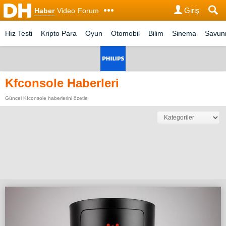
Giriş
Haber
Video
Forum
Hız Testi
Kripto Para
Oyun
Otomobil
Bilim
Sinema
Savu
Kfconsole Haberleri
Güncel Kfconsole haberlerini özetle