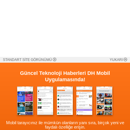
STANDART SİTE GÖRÜNÜMÜ
YUKARI
Güncel Teknoloji Haberleri
DH Mobil
Uygulamasında!
Mobil tarayıcınız ile mümkün olanların yanı sıra, birçok yeni ve
faydalı özelliğe erişin.