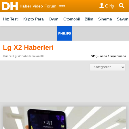
Giriş
Haber
Video
Forum
Hız Testi
Kripto Para
Oyun
Otomobil
Bilim
Sinema
Savu
Lg X2 Haberleri
Güncel Lg x2 haberlerini özetle
Şu anda
1 kişi
burada