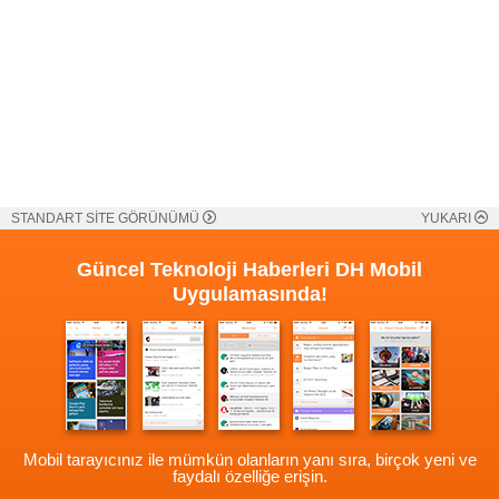
STANDART SİTE GÖRÜNÜMÜ
YUKARI
Güncel Teknoloji Haberleri
DH Mobil
Uygulamasında!
Mobil tarayıcınız ile mümkün olanların yanı sıra, birçok yeni ve
faydalı özelliğe erişin.