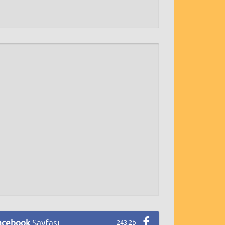
acebook
Sayfası
243,2b