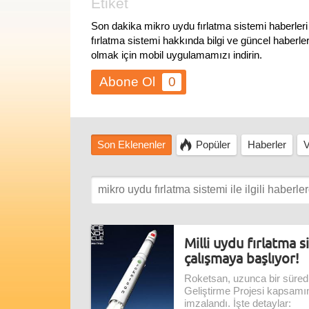
Etiket
Son dakika mikro uydu fırlatma sistemi haberle
fırlatma sistemi hakkında bilgi ve güncel haberle
olmak için mobil uygulamamızı indirin.
0
Son Eklenenler
Popüler
Haberler
V
Milli uydu fırlatma s
çalışmaya başlıyor!
Roketsan, uzunca bir süred
Geliştirme Projesi kapsamı
imzalandı. İşte detaylar: