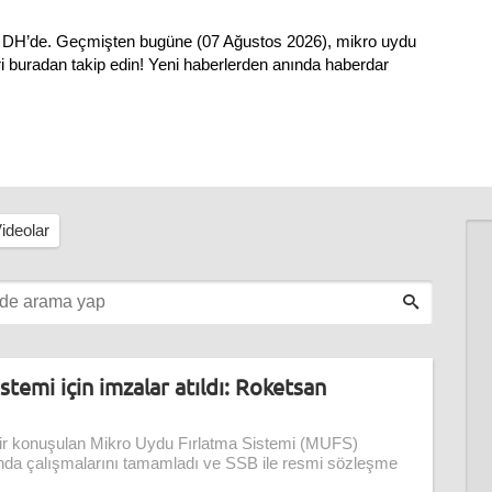
ri DH’de. Geçmişten bugüne (07 Ağustos 2026), mikro uydu
ri buradan takip edin! Yeni haberlerden anında haberdar
ideolar
istemi için imzalar atıldı: Roketsan
ir konuşulan Mikro Uydu Fırlatma Sistemi (MUFS)
nda çalışmalarını tamamladı ve SSB ile resmi sözleşme