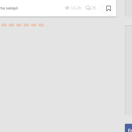
14,2b
26
a sanayii
F