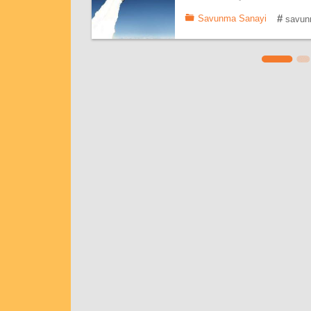
#
Savunma Sanayi
savunm