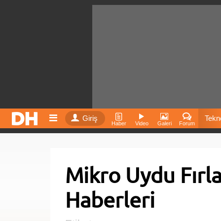
Giriş
Tekno
Haber
Video
Galeri
Forum
Film
Mikro Uydu Fırl
Fiyatla
Haberleri
İnst