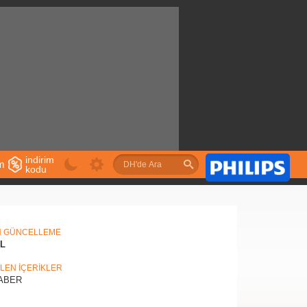
indirim
im
kodu
u
N GÜNCELLEME
IL
İLEN İÇERİKLER
ABER