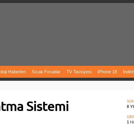
loji
Haberleri
Sıcak
Fırsatlar
TV
Tavsiyesi
iPhone
18
İndir
Önerileri
Türkiye
Araba
Fiyatları
Yapay
Zeka
Şarj
İstasyon
atma Sistemi
rı
Vizyondaki
Filmler
Bitcoin
Dizi
Önerileri
Telefon
Önerileri
SO
8 Y
agram
Dondurma
İnstagram
Çöktü
Mü
GİR
1
H