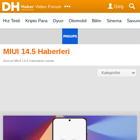
Giriş
Haber
Video
Forum
Hız Testi
Kripto Para
Oyun
Otomobil
Bilim
Sinema
Savu
MIUI 14.5 Haberleri
Güncel MIUI 14.5 haberlerini özetle