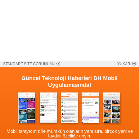
STANDART SİTE GÖRÜNÜMÜ
YUKARI
Güncel Teknoloji Haberleri
DH Mobil
Uygulamasında!
Mobil tarayıcınız ile mümkün olanların yanı sıra, birçok yeni ve
faydalı özelliğe erişin.