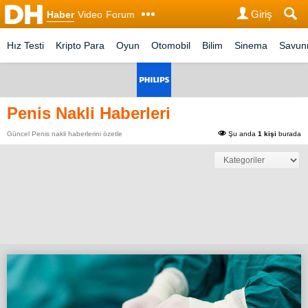
Giriş
Haber
Video
Forum
Hız Testi
Kripto Para
Oyun
Otomobil
Bilim
Sinema
Savu
Penis Nakli Haberleri
Güncel Penis nakli haberlerini özetle
Şu anda
1 kişi
burada