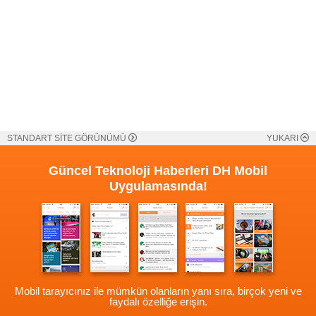
STANDART SİTE GÖRÜNÜMÜ
YUKARI
Güncel Teknoloji Haberleri
DH Mobil
Uygulamasında!
Mobil tarayıcınız ile mümkün olanların yanı sıra, birçok yeni ve
faydalı özelliğe erişin.