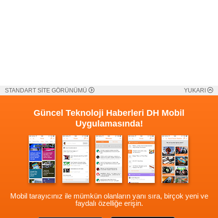
STANDART SİTE GÖRÜNÜMÜ
YUKARI
Güncel Teknoloji Haberleri
DH Mobil
Uygulamasında!
Mobil tarayıcınız ile mümkün olanların yanı sıra, birçok yeni ve
faydalı özelliğe erişin.