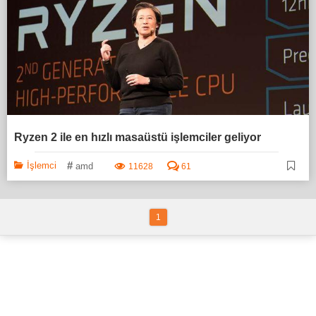
Ryzen 2 ile en hızlı masaüstü işlemciler geliyor
#
İşlemci
amd
11628
61
1