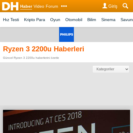
Giriş
Haber
Video
Forum
Hız Testi
Kripto Para
Oyun
Otomobil
Bilim
Sinema
Savu
Ryzen 3 2200u Haberleri
Güncel Ryzen 3 2200u haberlerini özetle