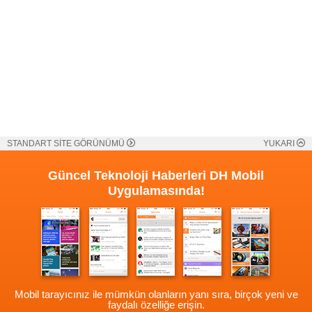
STANDART SİTE GÖRÜNÜMÜ
YUKARI
Güncel Teknoloji Haberleri
DH Mobil
Uygulamasında!
Mobil tarayıcınız ile mümkün olanların yanı sıra, birçok yeni ve
faydalı özelliğe erişin.