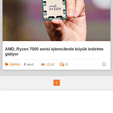
AMD, Ryzen 7000 serisi işlemcilerde büyük indirime
gidiyor
#
İşlemci
amd
12142
31
1