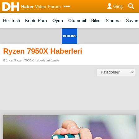
Giriş
Haber
Video
Forum
Hız Testi
Kripto Para
Oyun
Otomobil
Bilim
Sinema
Savu
Ryzen 7950X Haberleri
Güncel Ryzen 7950X haberlerini özetle