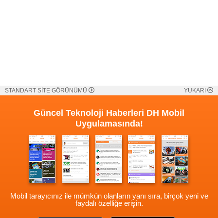
STANDART SİTE GÖRÜNÜMÜ
YUKARI
Güncel Teknoloji Haberleri
DH Mobil
Uygulamasında!
Mobil tarayıcınız ile mümkün olanların yanı sıra, birçok yeni ve
faydalı özelliğe erişin.