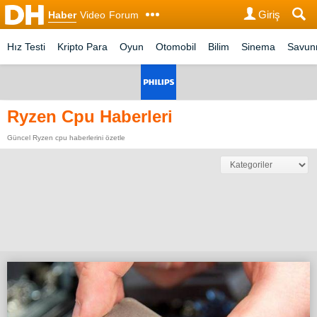
Giriş
Haber
Video
Forum
Hız Testi
Kripto Para
Oyun
Otomobil
Bilim
Sinema
Savu
Ryzen Cpu Haberleri
Güncel Ryzen cpu haberlerini özetle