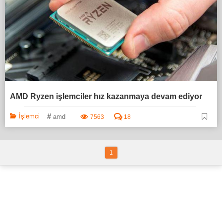
AMD Ryzen işlemciler hız kazanmaya devam ediyor
#
İşlemci
amd
7563
18
1