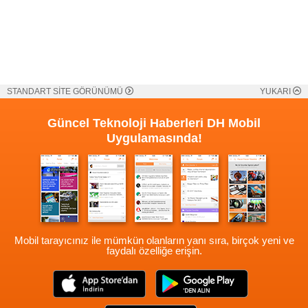
STANDART SİTE GÖRÜNÜMÜ
YUKARI
Güncel Teknoloji Haberleri
DH Mobil
Uygulamasında!
Mobil tarayıcınız ile mümkün olanların yanı sıra, birçok yeni ve
faydalı özelliğe erişin.