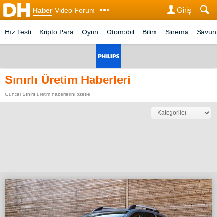
Giriş
Haber
Video
Forum
Hız Testi
Kripto Para
Oyun
Otomobil
Bilim
Sinema
Savu
Sınırlı Üretim Haberleri
Güncel Sınırlı üretim haberlerini özetle