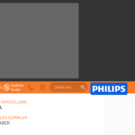
indirim
im
kodu
u
N GÜNCELLEME
IL
İLEN İÇERİKLER
ABER