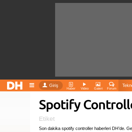
Giriş
Tekno
Haber
Video
Galeri
Forum
Spotify Controll
Film
Fiyatla
Etiket
Son dakika spotify controller haberleri DH’de. G
İnst