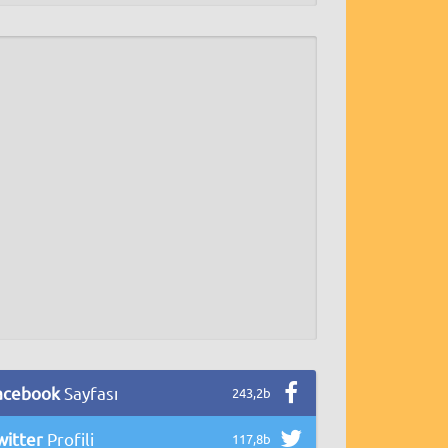
acebook
Sayfası
243,2b
witter
Profili
117,8b