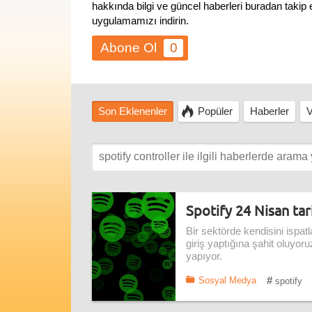
hakkında bilgi ve güncel haberleri buradan takip
uygulamamızı indirin.
0
Son Eklenenler
Popüler
Haberler
V
Spotify 24 Nisan tar
Bir sektörde kendisini ispat
giriş yaptığına şahit oluyor
yapıyor.
#
Sosyal Medya
spotify