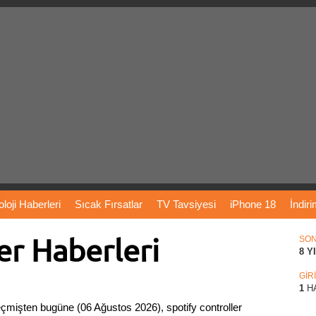
loji
Haberleri
Sıcak
Fırsatlar
TV
Tavsiyesi
iPhone
18
İndir
er Haberleri
Önerileri
Türkiye
Araba
Fiyatları
Yapay
Zeka
Şarj
İstasyon
SO
8 Y
rı
Vizyondaki
Filmler
Bitcoin
Dizi
Önerileri
Telefon
Önerileri
GİR
1
H
eçmişten bugüne (06 Ağustos 2026), spotify controller
agram
Dondurma
İnstagram
Çöktü
Mü