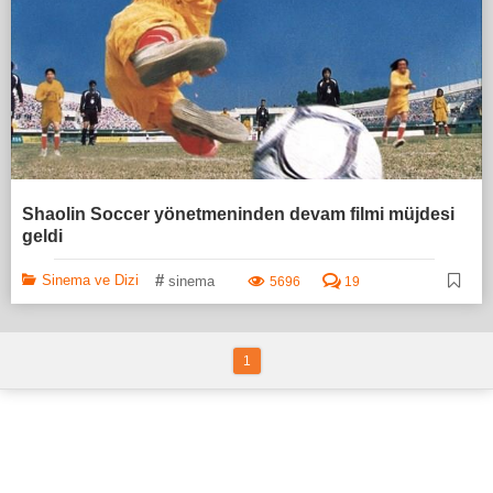
Shaolin Soccer yönetmeninden devam filmi müjdesi
geldi
#
Sinema ve Dizi
sinema
5696
19
1