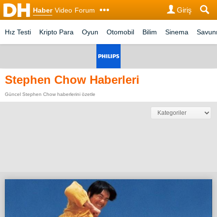
Giriş
Haber
Video
Forum
Hız Testi
Kripto Para
Oyun
Otomobil
Bilim
Sinema
Savu
Stephen Chow Haberleri
Güncel Stephen Chow haberlerini özetle