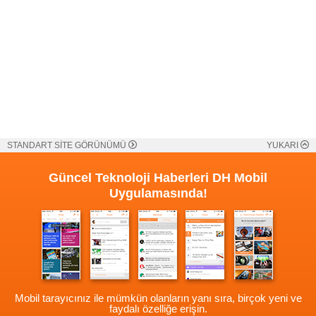
STANDART SİTE GÖRÜNÜMÜ
YUKARI
Güncel Teknoloji Haberleri
DH Mobil
Uygulamasında!
Mobil tarayıcınız ile mümkün olanların yanı sıra, birçok yeni ve
faydalı özelliğe erişin.