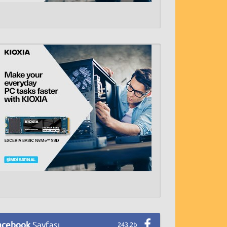
acebook
Sayfası
243,2b