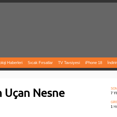
loji
Haberleri
Sıcak
Fırsatlar
TV
Tavsiyesi
iPhone
18
İndir
Önerileri
Türkiye
Araba
Fiyatları
Yapay
Zeka
Şarj
İstasyon
 Uçan Nesne
rı
Vizyondaki
Filmler
Bitcoin
Dizi
Önerileri
Telefon
Önerileri
SO
7 Y
agram
Dondurma
İnstagram
Çöktü
Mü
GİR
1
H