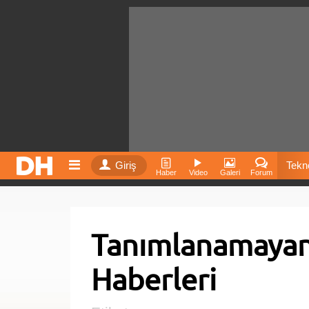
Giriş
Tekno
Haber
Video
Galeri
Forum
Film
Tanımlanamayan
Fiyatla
Haberleri
İnst