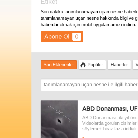
Etiket
Son dakika tanımlanamayan uçan nesne haberle
tanımlanamayan uçan nesne hakkında bilgi ve gün
haberdar olmak için mobil uygulamamızı indirin.
0
Son Eklenenler
Popüler
Haberler
V
ABD Donanması, UFO
ABD Donanması, iki yıl önce
Videolarda görülen cisimleri
söylemek biraz fazla iddialı 