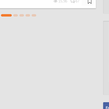
15,9b
67
F