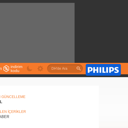
indirim
im
kodu
u
N GÜNCELLEME
IL
İLEN İÇERİKLER
ABER