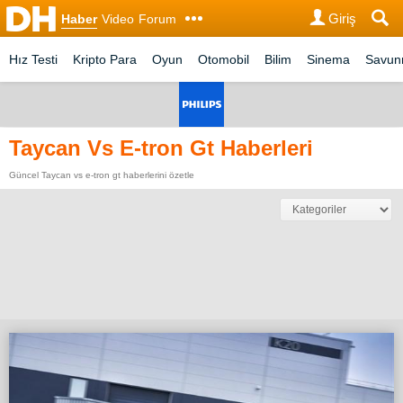
Giriş
Haber
Video
Forum
Hız Testi
Kripto Para
Oyun
Otomobil
Bilim
Sinema
Savu
Taycan Vs E-tron Gt Haberleri
Güncel Taycan vs e-tron gt haberlerini özetle