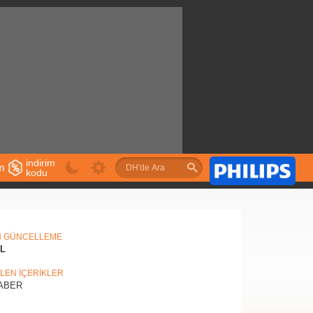
indirim
im
kodu
u
N GÜNCELLEME
IL
İLEN İÇERİKLER
ABER