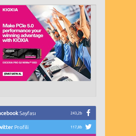
acebook
Sayfası
243,2b
witter
Profili
117,8b