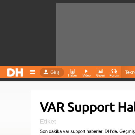
Giriş
Tekno
Haber
Video
Galeri
Forum
Film
VAR Support Hab
Fiyatla
İnst
Etiket
Son dakika var support haberleri DH’de. Geçmiş