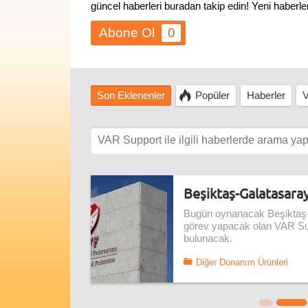
güncel haberleri buradan takip edin! Yeni haberl
0
Son Eklenenler
Popüler
Haberler
V
Beşiktaş-Galatasara
Bugün oynanacak Beşiktaş-
görev yapacak olan VAR Supp
bulunacak.
Diğer Donanım Ürünleri