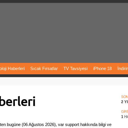
loji
Haberleri
Sıcak
Fırsatlar
TV
Tavsiyesi
iPhone
18
İndir
Önerileri
Türkiye
Araba
Fiyatları
Yapay
Zeka
Şarj
İstasyon
erleri
rı
Vizyondaki
Filmler
Bitcoin
Dizi
Önerileri
Telefon
Önerileri
SO
2 Y
agram
Dondurma
İnstagram
Çöktü
Mü
GİR
1
H
ten bugüne (06 Ağustos 2026), var support hakkında bilgi ve