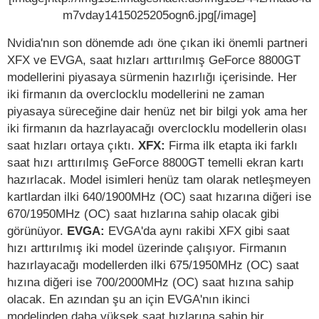
m7vday1415025205ogn6.jpg[/image]
Nvidia'nın son dönemde adı öne çıkan iki önemli partneri
XFX ve EVGA, saat hızları arttırılmış GeForce 8800GT
modellerini piyasaya sürmenin hazırlığı içerisinde. Her
iki firmanın da overclocklu modellerini ne zaman
piyasaya süreceğine dair henüz net bir bilgi yok ama her
iki firmanın da hazrlayacağı overclocklu modellerin olası
saat hızları ortaya çıktı.
XFX:
Firma ilk etapta iki farklı
saat hızı arttırılmış GeForce 8800GT temelli ekran kartı
hazırlacak. Model isimleri henüz tam olarak netleşmeyen
kartlardan ilki 640/1900MHz (OC) saat hızarına diğeri ise
670/1950MHz (OC) saat hızlarına sahip olacak gibi
görünüyor.
EVGA:
EVGA'da aynı rakibi XFX gibi saat
hızı arttırılmış iki model üzerinde çalışıyor. Firmanın
hazırlayacağı modellerden ilki 675/1950MHz (OC) saat
hızına diğeri ise 700/2000MHz (OC) saat hızına sahip
olacak. En azından şu an için EVGA'nın ikinci
modelinden daha yüksek saat hızlarına sahip bir