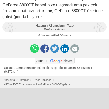
GeForce 8800GT haberi bize ulaşmadı ama pek çok
firmanın saat hızı arttırılmış GeForce 8800GT üzerinde
çalıştığını da biliyoruz.
Haberi Gündem Yap
Henüz oy almadı
Gündemdekileri Göster >
Abone ol
Şu anda
1 misafirin
görüntülediği bu içeriğe toplam
9652 kez
bakıldı.
(0,172 sn.)
Anasayfa
Internet
Diğer Haberleri
XFX ve EVGA'dan overclocklu GeForce 8800GT geliyor