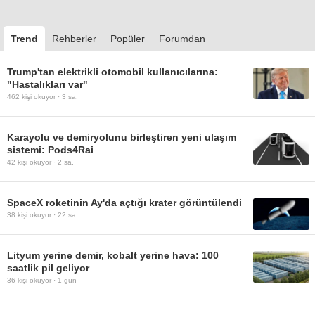
Trend
Rehberler
Popüler
Forumdan
Trump'tan elektrikli otomobil kullanıcılarına:
"Hastalıkları var"
462
kişi okuyor ·
3 sa.
Karayolu ve demiryolunu birleştiren yeni ulaşım
sistemi: Pods4Rai
42
kişi okuyor ·
2 sa.
SpaceX roketinin Ay'da açtığı krater görüntülendi
38
kişi okuyor ·
22 sa.
Lityum yerine demir, kobalt yerine hava: 100
saatlik pil geliyor
36
kişi okuyor ·
1 gün