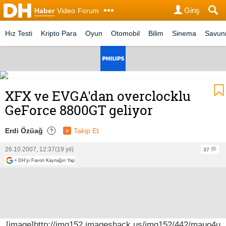
Giriş
Haber
Video
Forum
Hız Testi
Kripto Para
Oyun
Otomobil
Bilim
Sinema
Savu
XFX ve EVGA'dan overclocklu
GeForce 8800GT geliyor
Erdi Özüağ
+
Takip Et
?
26.10.2007, 12:37
(19 yıl)
37
+
DH'yi Favori Kaynağın Yap
[image]http://img152.imageshack.us/img152/442/mauo4u