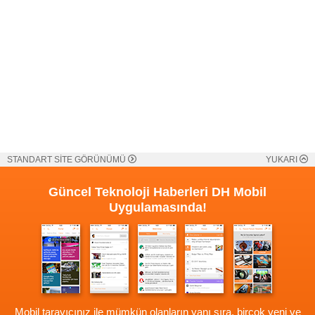
STANDART SİTE GÖRÜNÜMÜ
YUKARI
Güncel Teknoloji Haberleri
DH Mobil
Uygulamasında!
Mobil tarayıcınız ile mümkün olanların yanı sıra, birçok yeni ve