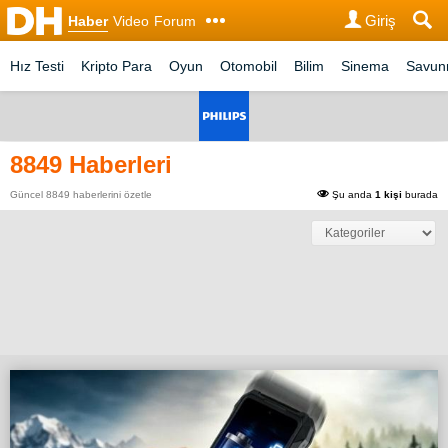
Giriş
Haber
Video
Forum
Hız Testi
Kripto Para
Oyun
Otomobil
Bilim
Sinema
Savu
8849 Haberleri
Güncel 8849 haberlerini özetle
Şu anda
1 kişi
burada