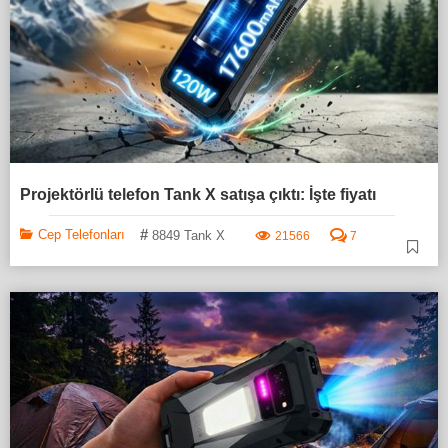
Projektörlü telefon Tank X satışa çıktı: İşte fiyatı
#
Cep Telefonları
8849 Tank X
21566
7