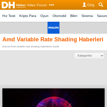
Giriş
Haber
Video
Forum
Hız Testi
Kripto Para
Oyun
Otomobil
Bilim
Sinema
Savu
Amd Variable Rate Shading Haberleri
Güncel Amd variable rate shading haberlerini özetle