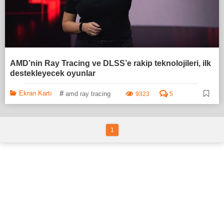
AMD’nin Ray Tracing ve DLSS’e rakip teknolojileri, ilk
destekleyecek oyunlar
#
Ekran Kartı
amd ray tracing
9323
5
1