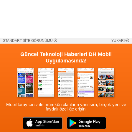
STANDART SİTE GÖRÜNÜMÜ
YUKARI
Güncel Teknoloji Haberleri
DH Mobil
Uygulamasında!
Mobil tarayıcınız ile mümkün olanların yanı sıra, birçok yeni ve
faydalı özelliğe erişin.