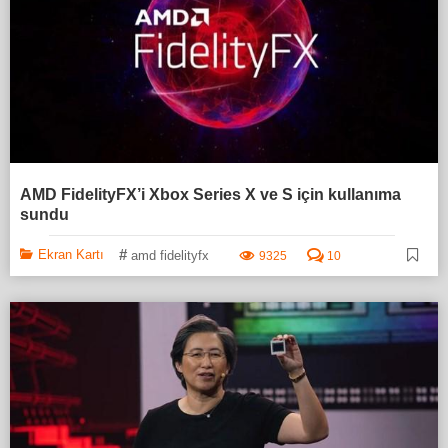
AMD FidelityFX’i Xbox Series X ve S için kullanıma
sundu
#
Ekran Kartı
amd fidelityfx
9325
10