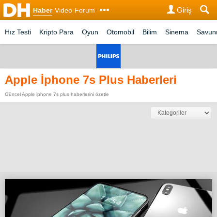
Giriş
Haber
Video
Forum
Hız Testi
Kripto Para
Oyun
Otomobil
Bilim
Sinema
Savu
Apple İphone 7s Plus Haberleri
Güncel Apple iphone 7s plus haberlerini özetle