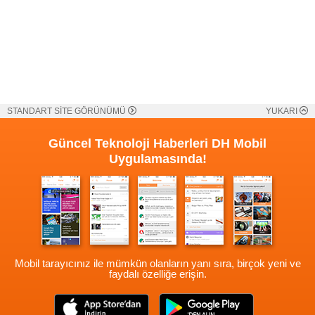
STANDART SİTE GÖRÜNÜMÜ
YUKARI
Güncel Teknoloji Haberleri
DH Mobil
Uygulamasında!
Mobil tarayıcınız ile mümkün olanların yanı sıra, birçok yeni ve
faydalı özelliğe erişin.