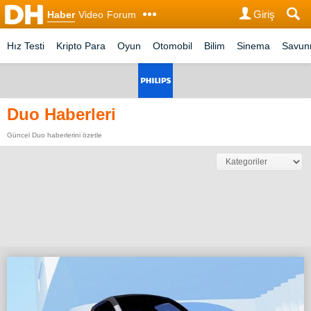
Giriş
Haber
Video
Forum
Hız Testi
Kripto Para
Oyun
Otomobil
Bilim
Sinema
Savu
Duo Haberleri
Güncel Duo haberlerini özetle