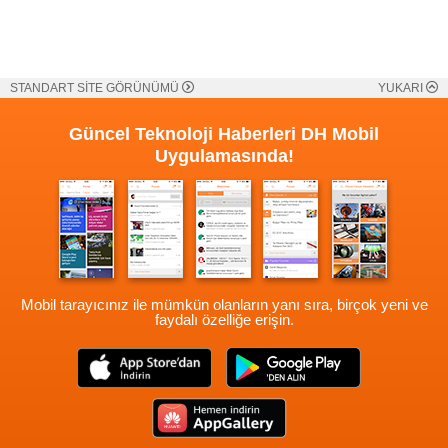
STANDART SİTE GÖRÜNÜMÜ
YUKARI
Güncel Teknoloji Haberleri
DH Mobil
Uygulamasında!
Mobil tarayıcınız ile mümkün olanların yanı sıra, birçok yeni ve
faydalı özelliğe erişin.