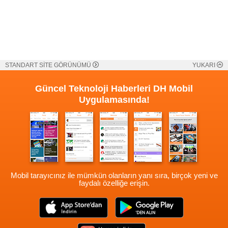
STANDART SİTE GÖRÜNÜMÜ
YUKARI
Güncel Teknoloji Haberleri
DH Mobil
Uygulamasında!
Mobil tarayıcınız ile mümkün olanların yanı sıra, birçok yeni ve
faydalı özelliğe erişin.