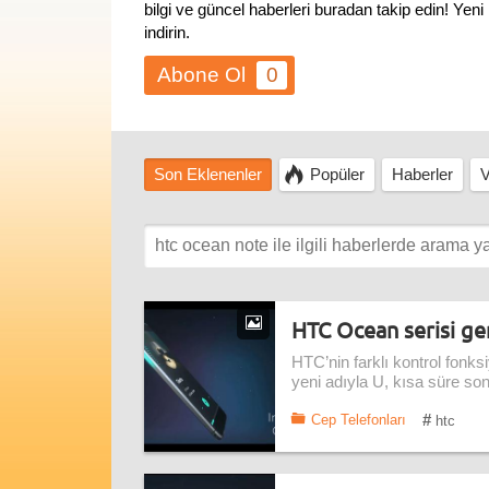
bilgi ve güncel haberleri buradan takip edin! Ye
indirin.
0
Son Eklenenler
Popüler
Haberler
V
HTC Ocean serisi g
HTC’nin farklı kontrol fonksi
yeni adıyla U, kısa süre so
#
Cep Telefonları
htc