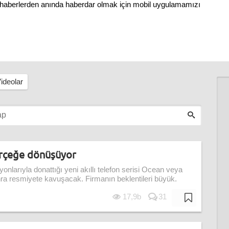
ni haberlerden anında haberdar olmak için mobil uygulamamızı
ideolar
erçeğe dönüşüyor
yonlarıyla donattığı yeni akıllı telefon serisi Ocean veya
nra resmiyete kavuşacak. Firmanın beklentileri büyük.
17,9b
31