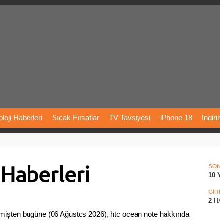
loji
Haberleri
Sıcak
Fırsatlar
TV
Tavsiyesi
iPhone
18
İndir
Önerileri
Türkiye
Araba
Fiyatları
Yapay
Zeka
Şarj
İstasyon
Haberleri
rı
Vizyondaki
Filmler
Bitcoin
Dizi
Önerileri
Telefon
Önerileri
SO
10 
agram
Dondurma
İnstagram
Çöktü
Mü
GİR
2
H
çmişten bugüne (06 Ağustos 2026), htc ocean note hakkında