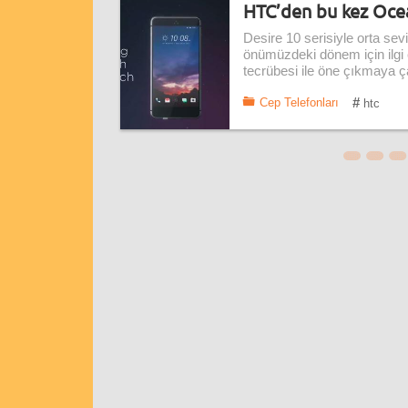
HTC’den bu kez Ocea
Desire 10 serisiyle orta se
önümüzdeki dönem için ilgi ç
tecrübesi ile öne çıkmaya ç
#
Cep Telefonları
htc