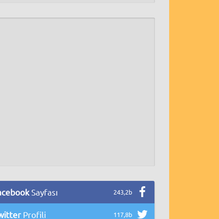
acebook
Sayfası
243,2b
witter
Profili
117,8b