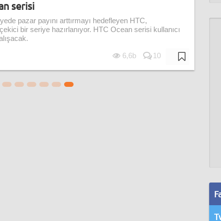
n serisi
viyede pazar payını arttırmayı hedefleyen HTC,
ekici bir seriye hazırlanıyor. HTC Ocean serisi kullanıcı
alışacak.
6,6b
10
F
T