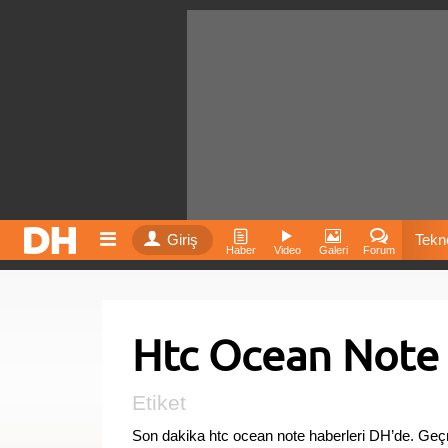
Giriş
Tekno
Haber
Video
Galeri
Forum
Film
Htc Ocean Note 
Fiyatla
İnst
Etiket
Son dakika htc ocean note haberleri DH’de. Ge