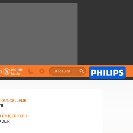
indirim
im
kodu
u
N GÜNCELLEME
YIL
İLEN İÇERİKLER
ABER