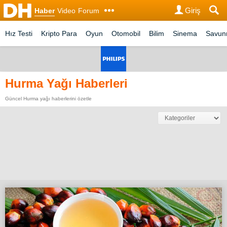
Giriş
Haber
Video
Forum
Hız Testi
Kripto Para
Oyun
Otomobil
Bilim
Sinema
Savu
Hurma Yağı Haberleri
Güncel Hurma yağı haberlerini özetle