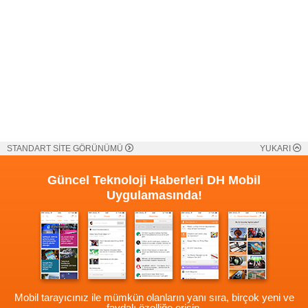
STANDART SİTE GÖRÜNÜMÜ
YUKARI
Güncel Teknoloji Haberleri
DH Mobil
Uygulamasında!
Mobil tarayıcınız ile mümkün olanların yanı sıra, birçok yeni ve
faydalı özelliğe erişin.