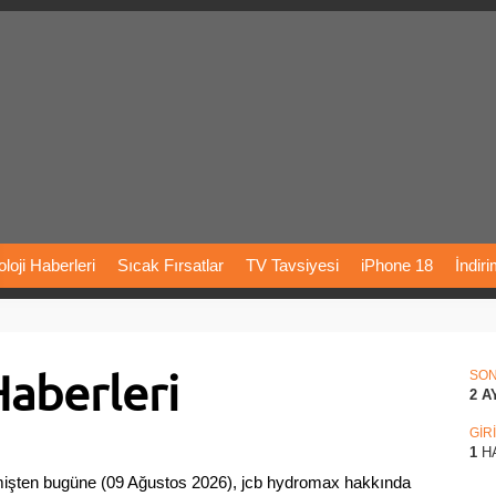
loji
Haberleri
Sıcak
Fırsatlar
TV
Tavsiyesi
iPhone
18
İndir
Önerileri
Türkiye
Araba
Fiyatları
Yapay
Zeka
Şarj
İstasyon
aberleri
rı
Vizyondaki
Filmler
Bitcoin
Dizi
Önerileri
Telefon
Önerileri
SO
2 A
agram
Dondurma
İnstagram
Çöktü
Mü
GİR
1
H
işten bugüne (09 Ağustos 2026), jcb hydromax hakkında