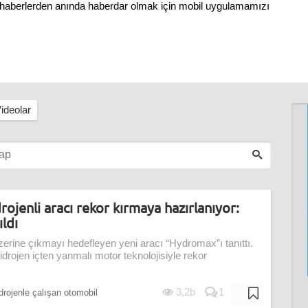
ni haberlerden anında haberdar olmak için mobil uygulamamızı
ideolar
rojenli aracı rekor kırmaya hazırlanıyor:
ldı
erine çıkmayı hedefleyen yeni aracı “Hydromax”ı tanıttı.
drojen içten yanmalı motor teknolojisiyle rekor
3,2b
1
drojenle çalışan otomobil