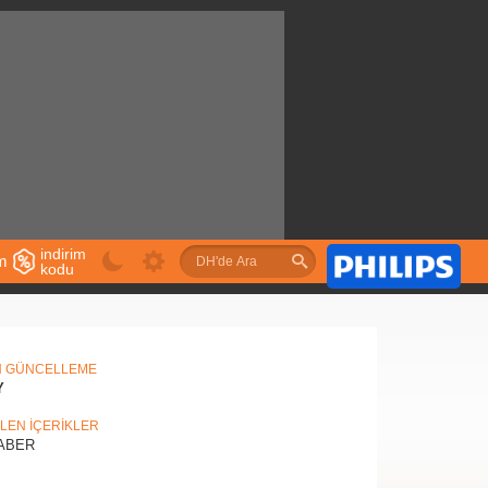
indirim
im
kodu
u
N GÜNCELLEME
Y
İLEN İÇERİKLER
ABER