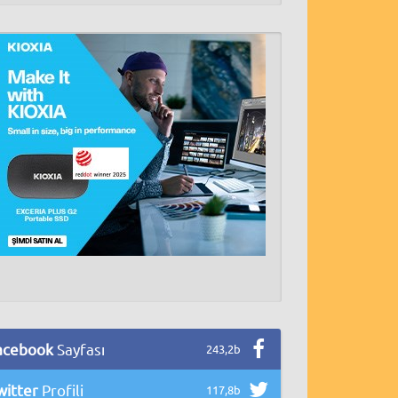
acebook
Sayfası
243,2b
witter
Profili
117,8b