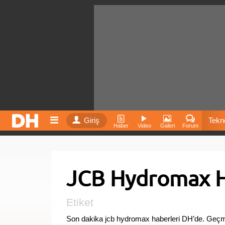
Giriş
Tekno
Haber
Video
Galeri
Forum
Film
JCB Hydromax H
Fiyatla
İnst
Etiket
Son dakika jcb hydromax haberleri DH’de. Geçm