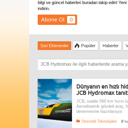
bilgi ve güncel haberleri buradan takip edin! Ye
indirin.
0
Son Eklenenler
Popüler
Haberler
V
Dünyanın en hızlı hid
JCB Hydromax tanıtı
JCB, saatte 560 km hızın üz
Aerodinamik gövdeli araç, hi
denemesine hazırlanıyor.
#
Otomobil Teknolojileri
hi