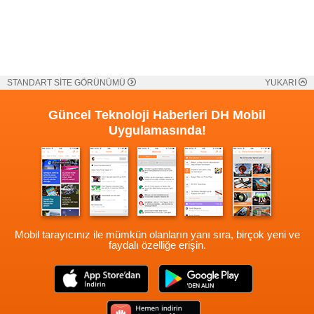
STANDART SİTE GÖRÜNÜMÜ
YUKARI
Güncel Teknoloji Haberleri
DH Mobil
Uygulamasında!
Mobil tarayıcınız ile mümkün olanların yanı sıra, birçok yeni ve
faydalı özelliğe erişin.