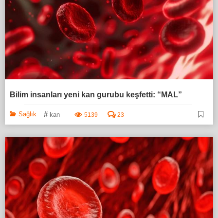
Bilim insanları yeni kan gurubu keşfetti: “MAL”
#
Sağlık
kan
5139
23