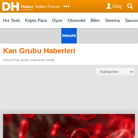
Giriş
Haber
Video
Forum
Hız Testi
Kripto Para
Oyun
Otomobil
Bilim
Sinema
Savu
Kan Grubu Haberleri
Güncel Kan grubu haberlerini özetle