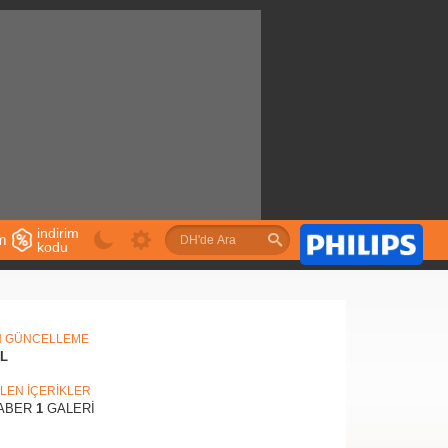
indirim
im
kodu
u
N GÜNCELLEME
IL
İLEN İÇERİKLER
ABER
1
GALERİ