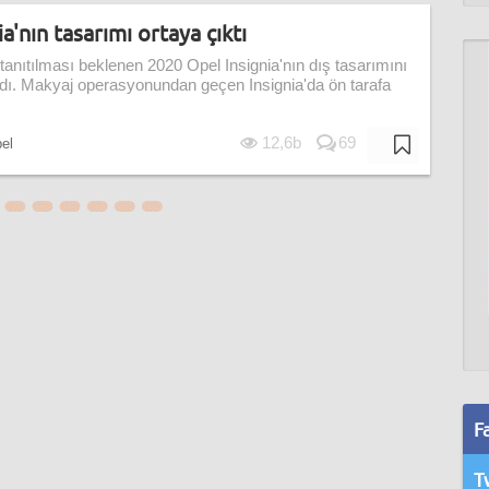
a'nın tasarımı ortaya çıktı
nıtılması beklenen 2020 Opel Insignia'nın dış tasarımını
ıldı. Makyaj operasyonundan geçen Insignia'da ön tarafa
12,6b
69
el
F
T