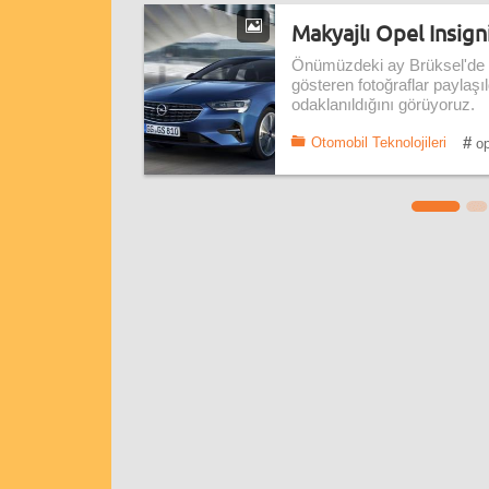
Makyajlı Opel Insigni
Önümüzdeki ay Brüksel'de ta
gösteren fotoğraflar paylaş
odaklanıldığını görüyoruz.
#
Otomobil Teknolojileri
op