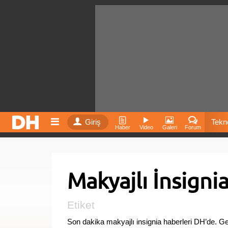
Giriş
Tekno
Haber
Video
Galeri
Forum
Film
Makyajlı İnsigni
Fiyatla
İnst
Etiket
Son dakika makyajlı insignia haberleri DH’de. G