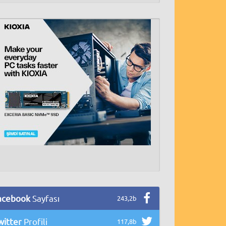
acebook
Sayfası
243,2b
witter
Profili
117,8b