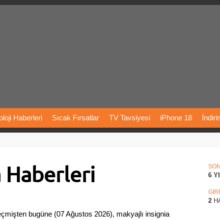
loji
Haberleri
Sıcak
Fırsatlar
TV
Tavsiyesi
iPhone
18
İndir
Önerileri
Türkiye
Araba
Fiyatları
Yapay
Zeka
Şarj
İstasyon
a Haberleri
rı
Vizyondaki
Filmler
Bitcoin
Dizi
Önerileri
Telefon
Önerileri
SO
6 Y
agram
Dondurma
İnstagram
Çöktü
Mü
GİR
2
H
eçmişten bugüne (07 Ağustos 2026), makyajlı insignia