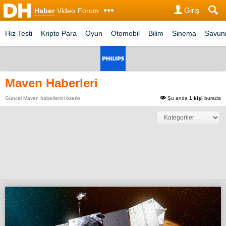
Giriş
Haber
Video
Forum
Hız Testi
Kripto Para
Oyun
Otomobil
Bilim
Sinema
Savu
Maven Haberleri
Güncel Maven haberlerini özetle
Şu anda
1 kişi
burada