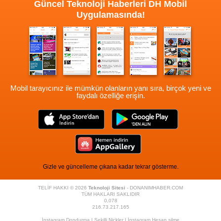
Güncel Teknoloji Haberleri
DH Mobil
Uygulamasında!
Mobil tarayıcınız ile mümkün olanların yanı sıra, birçok yeni ve
faydalı özelliğe erişin.
Gizle ve güncelleme çıkana kadar tekrar gösterme.
TELİF HAKKI © 2026
Teknoloji Sitesi
- DONANIMHABER.COM
TÜM HAKLARI SAKLIDIR
0,078
216.73.217.165
İnstagram Dondurma
|
Şekilli Nickler
|
İnstagram Hesap silme