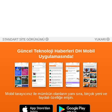
STANDART SİTE GÖRÜNÜMÜ
YUKARI
Güncel Teknoloji Haberleri
DH Mobil
Uygulamasında!
Mobil tarayıcınız ile mümkün olanların yanı sıra, birçok yeni ve
faydalı özelliğe erişin.