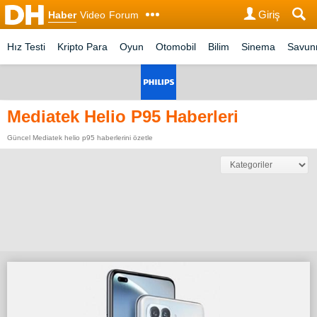
Giriş
Haber
Video
Forum
Hız Testi
Kripto Para
Oyun
Otomobil
Bilim
Sinema
Savu
Mediatek Helio P95 Haberleri
Güncel Mediatek helio p95 haberlerini özetle