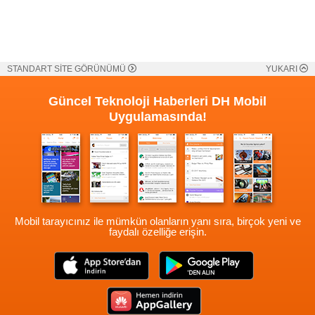
STANDART SİTE GÖRÜNÜMÜ
YUKARI
Güncel Teknoloji Haberleri
DH Mobil
Uygulamasında!
Mobil tarayıcınız ile mümkün olanların yanı sıra, birçok yeni ve
faydalı özelliğe erişin.