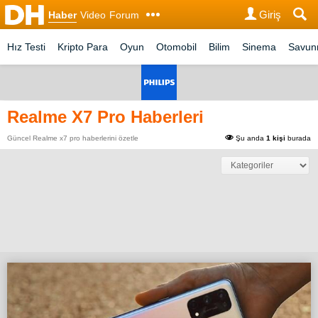
Giriş
Haber
Video
Forum
Hız Testi
Kripto Para
Oyun
Otomobil
Bilim
Sinema
Savu
Realme X7 Pro Haberleri
Güncel Realme x7 pro haberlerini özetle
Şu anda
1 kişi
burada