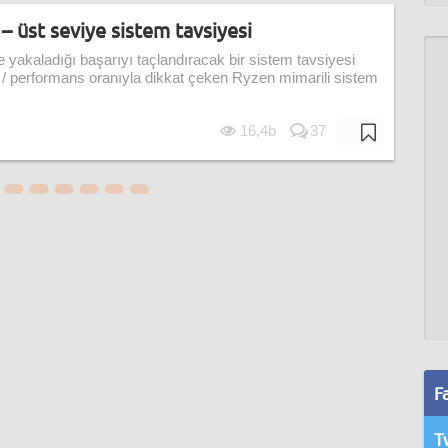
 – üst seviye sistem tavsiyesi
 yakaladığı başarıyı taçlandıracak bir sistem tavsiyesi
at / performans oranıyla dikkat çeken Ryzen mimarili sistem
16,4b
37
F
T