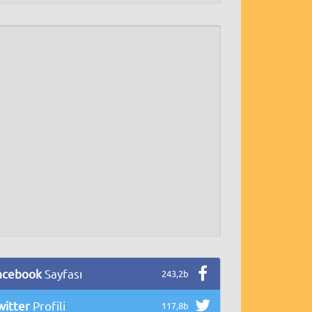
acebook
Sayfası
243,2b
witter
Profili
117,8b