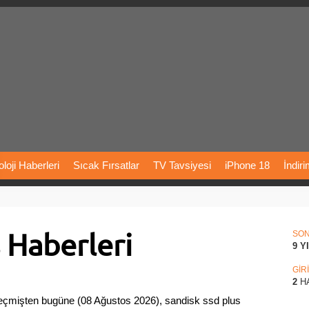
loji
Haberleri
Sıcak
Fırsatlar
TV
Tavsiyesi
iPhone
18
İndir
Önerileri
Türkiye
Araba
Fiyatları
Yapay
Zeka
Şarj
İstasyon
 Haberleri
rı
Vizyondaki
Filmler
Bitcoin
Dizi
Önerileri
Telefon
Önerileri
SO
9 Y
agram
Dondurma
İnstagram
Çöktü
Mü
GİR
2
H
eçmişten bugüne (08 Ağustos 2026), sandisk ssd plus