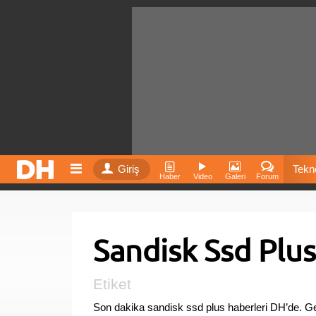
Giriş
Tekno
Haber
Video
Galeri
Forum
Film
Sandisk Ssd Plus
Fiyatla
İnst
Etiket
Son dakika sandisk ssd plus haberleri DH’de. G