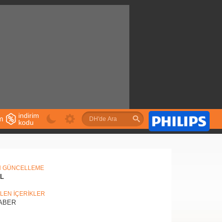
indirim
im
kodu
u
N GÜNCELLEME
IL
İLEN İÇERİKLER
ABER