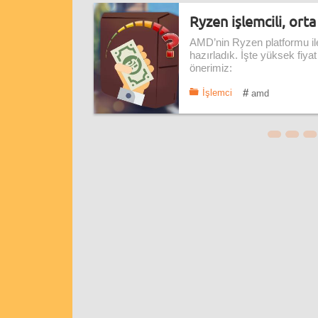
Ryzen işlemcili, orta
AMD’nin Ryzen platformu ile
hazırladık. İşte yüksek fiy
önerimiz:
#
İşlemci
amd