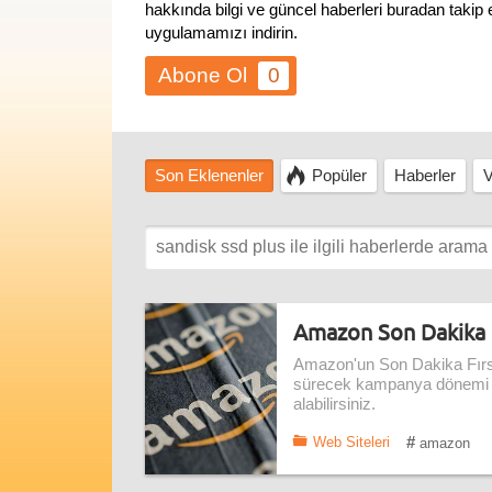
hakkında bilgi ve güncel haberleri buradan takip
uygulamamızı indirin.
0
Son Eklenenler
Popüler
Haberler
V
Amazon Son Dakika F
Amazon'un Son Dakika Fırsatl
sürecek kampanya dönemi bo
alabilirsiniz.
#
Web Siteleri
amazon