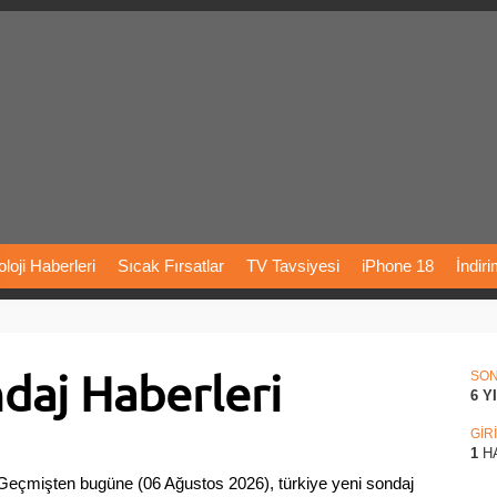
loji
Haberleri
Sıcak
Fırsatlar
TV
Tavsiyesi
iPhone
18
İndir
Önerileri
Türkiye
Araba
Fiyatları
Yapay
Zeka
Şarj
İstasyon
daj Haberleri
rı
Vizyondaki
Filmler
Bitcoin
Dizi
Önerileri
Telefon
Önerileri
SO
6 Y
agram
Dondurma
İnstagram
Çöktü
Mü
GİR
1
H
 Geçmişten bugüne (06 Ağustos 2026), türkiye yeni sondaj