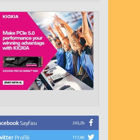
acebook
Sayfası
243,2b
witter
Profili
117,8b