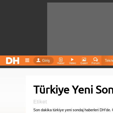
Giriş
Tekno
Haber
Video
Galeri
Forum
Film
Türkiye Yeni Son
Fiyatla
İnst
Etiket
Son dakika türkiye yeni sondaj haberleri DH’de.