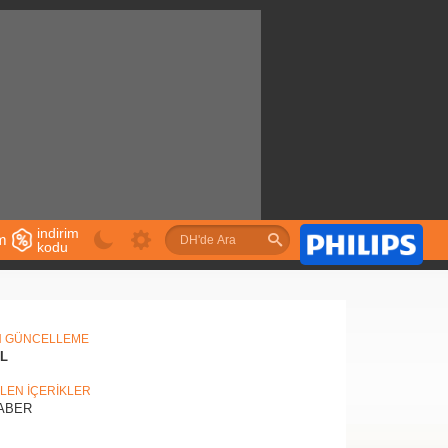
indirim
im
kodu
u
N GÜNCELLEME
IL
İLEN İÇERİKLER
ABER