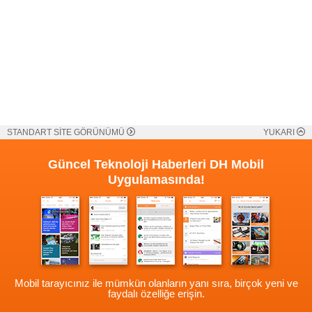
STANDART SİTE GÖRÜNÜMÜ
YUKARI
Güncel Teknoloji Haberleri
DH Mobil
Uygulamasında!
Mobil tarayıcınız ile mümkün olanların yanı sıra, birçok yeni ve
faydalı özelliğe erişin.