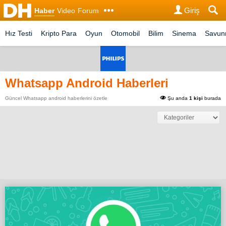
Giriş
Haber
Video
Forum
Hız Testi
Kripto Para
Oyun
Otomobil
Bilim
Sinema
Savu
Whatsapp Android Haberleri
Güncel Whatsapp android haberlerini özetle
Şu anda
1 kişi
burada