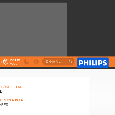
indirim
im
kodu
u
N GÜNCELLEME
IL
İLEN İÇERİKLER
ABER