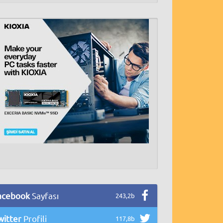
acebook
Sayfası
243,2b
witter
Profili
117,8b