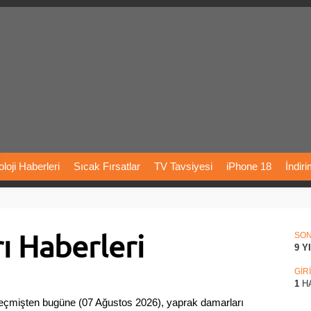
loji
Haberleri
Sıcak
Fırsatlar
TV
Tavsiyesi
iPhone
18
İndir
Önerileri
Türkiye
Araba
Fiyatları
Yapay
Zeka
Şarj
İstasyon
ı Haberleri
rı
Vizyondaki
Filmler
Bitcoin
Dizi
Önerileri
Telefon
Önerileri
SO
9 Y
agram
Dondurma
İnstagram
Çöktü
Mü
GİR
1
H
Geçmişten bugüne (07 Ağustos 2026), yaprak damarları