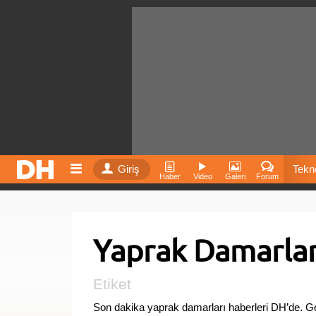
Giriş
Tekno
Haber
Video
Galeri
Forum
Film
Yaprak Damarlar
Fiyatla
İnst
Etiket
Son dakika yaprak damarları haberleri DH’de. 