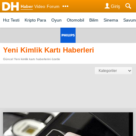
Giriş
Haber
Video
Forum
Hız Testi
Kripto Para
Oyun
Otomobil
Bilim
Sinema
Savu
Yeni Kimlik Kartı Haberleri
Güncel Yeni kimlik kartı haberlerini özetle