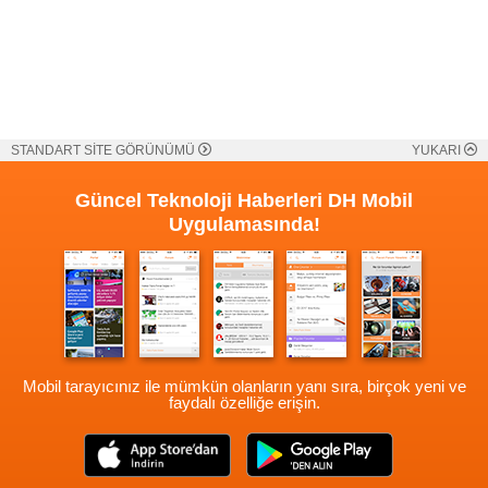
STANDART SİTE GÖRÜNÜMÜ
YUKARI
Güncel Teknoloji Haberleri
DH Mobil
Uygulamasında!
Mobil tarayıcınız ile mümkün olanların yanı sıra, birçok yeni ve
faydalı özelliğe erişin.