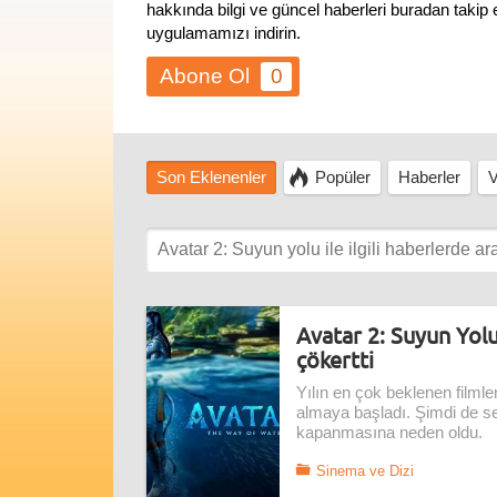
hakkında bilgi ve güncel haberleri buradan takip
uygulamamızı indirin.
0
Son Eklenenler
Popüler
Haberler
V
Avatar 2: Suyun Yol
çökertti
Yılın en çok beklenen filml
almaya başladı. Şimdi de s
kapanmasına neden oldu.
Sinema ve Dizi