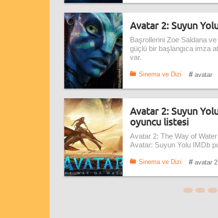
Avatar 2: Suyun Yolu
Başrollerini Zoe Saldana ve
güçlü bir başlangıca imza a
var.
#
Sinema ve Dizi
avatar
Avatar 2: Suyun Yolu
oyuncu listesi
Avatar 2: The Way of Water 
Avatar: Suyun Yolu IMDb puan
#
Sinema ve Dizi
avatar 2