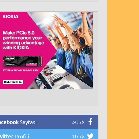
acebook
Sayfası
243,2b
witter
Profili
117,8b