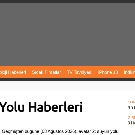
loji
Haberleri
Sıcak
Fırsatlar
TV
Tavsiyesi
iPhone
18
İndir
Önerileri
Türkiye
Araba
Fiyatları
Yapay
Zeka
Şarj
İstasyon
Yolu Haberleri
rı
Vizyondaki
Filmler
Bitcoin
Dizi
Önerileri
Telefon
Önerileri
SO
4 Y
agram
Dondurma
İnstagram
Çöktü
Mü
GİR
3
H
e. Geçmişten bugüne (08 Ağustos 2026), avatar 2: suyun yolu