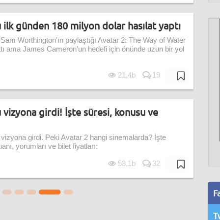
 ilk günden 180 milyon dolar hasılat yaptı
 Sam Worthington'ın paylaştığı Avatar 2: The Way of Water
ttı ama James Cameron’un hedefi için önünde uzun bir yol
21,4b
19
 vizyona girdi! İşte süresi, konusu ve
vizyona girdi. Peki Avatar 2 hangi sinemalarda? İşte
ı, yorumları ve bilet fiyatları:
53,1b
32
F
T