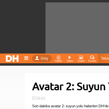
Giriş
Tekno
Haber
Video
Galeri
Forum
Film
Avatar 2: Suyun 
Fiyatla
İnst
Etiket
Son dakika avatar 2: suyun yolu haberleri DH’d