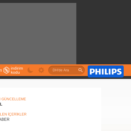
indirim
im
kodu
u
N GÜNCELLEME
IL
İLEN İÇERİKLER
ABER