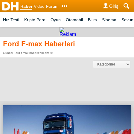
Giriş
Haber
Video
Forum
Hız Testi
Kripto Para
Oyun
Otomobil
Bilim
Sinema
Savu
Ford F-max Haberleri
Güncel Ford f-max haberlerini özetle