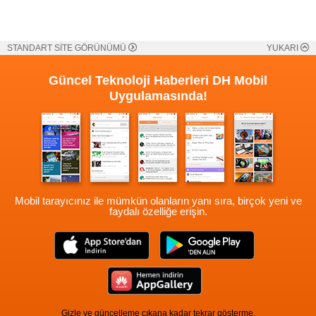
STANDART SİTE GÖRÜNÜMÜ
YUKARI
Güncel Teknoloji Haberleri
DH Mobil
Uygulamasında!
Mobil tarayıcınız ile mümkün olanların yanı sıra, birçok yeni ve
faydalı özelliğe erişin.
Gizle ve güncelleme çıkana kadar tekrar gösterme.