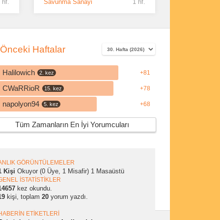
 hf.
Savunma Sanayi
1 hf.
Önceki Haftalar
Halilowich
+81
2. kez
CWaRRioR
+78
15. kez
napolyon94
+68
5. kez
Tüm Zamanların En İyi Yorumcuları
ANLIK GÖRÜNTÜLEMELER
1 Kişi
Okuyor (0 Üye, 1 Misafir)
1 Masaüstü
GENEL İSTATİSTİKLER
14657
kez okundu.
19
kişi, toplam
20
yorum yazdı.
HABERİN ETİKETLERİ