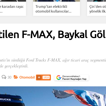
e karadan raya:
Trump'tan elektrikli
Çin’den o
..
otomobil kullanıcılar...
yönelik ilk.
tilen F-MAX, Baykal Gö
utis'in sürdüğü Ford Trucks F-MAX, ağır ticari araç segment
de gerçekleştirdi.
DonanımHaber’i
30
Otomobil
1816
+
Favori Kaynağın Yap