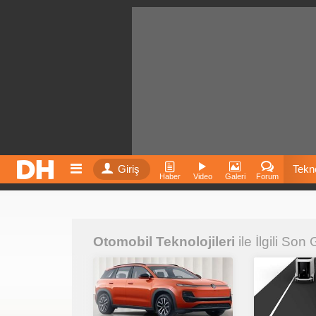
Giriş
Tekno
Haber
Video
Galeri
Forum
Film
Otomobil Teknolojileri
ile İlgili Son
Fiyatla
İnst