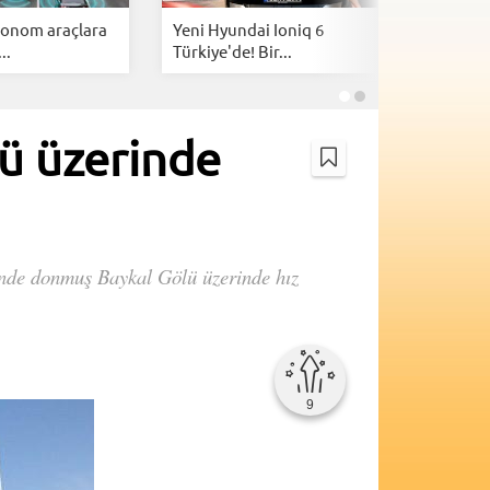
tonom araçlara
Yeni Hyundai Ioniq 6
Nissan'd
..
Türkiye'de! Bir...
hibrit SUV
lü üzerinde
inde donmuş Baykal Gölü üzerinde hız
9