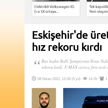
ğı genişliyor:
Elektrikli Volkswagen ID.
Tek kapsüll
Era 5X ortaya...
Yeni ulaşım.
Eskişehir'de üre
hız rekoru kırdı
Rus kadın Ralli Şampiyonu Ilona Nak
rekoru kırdı. F-MAX ayrıca fren testi 
08 Nisan 2021, 12:30
(5 yıl)
14,7b
1