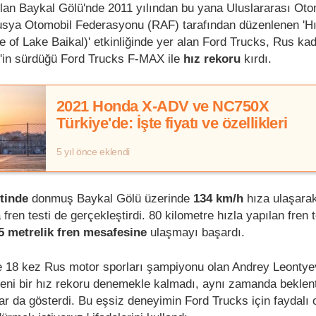
lan Baykal Gölü'nde 2011 yılından bu yana Uluslararası Oto
sya Otomobil Federasyonu (RAF) tarafından düzenlenen 'Hı
 of Lake Baikal)' etkinliğinde yer alan Ford Trucks, Rus kad
'in sürdüğü Ford Trucks F-MAX ile
hız rekoru
kırdı.
2021 Honda X-ADV ve NC750X
Türkiye'de: İşte fiyatı ve özellikleri
5 yıl önce eklendi
tinde
donmuş Baykal Gölü üzerinde
134 km/h
hıza ulaşarak
ren testi de gerçekleştirdi. 80 kilometre hızla yapılan fren t
5 metrelik fren mesafesine
ulaşmayı başardı.
ve 18 kez Rus motor sporları şampiyonu olan Andrey Leontyev
ni bir hız rekoru denemekle kalmadı, aynı zamanda beklenti
ar da gösterdi. Bu eşsiz deneyimin Ford Trucks için faydalı 