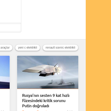
 araçlar
yeni c elektrikli
renault scenic elektrikli
Rusya’nın sesten 9 kat hızlı
füzesindeki kritik sorunu
Putin doğruladı