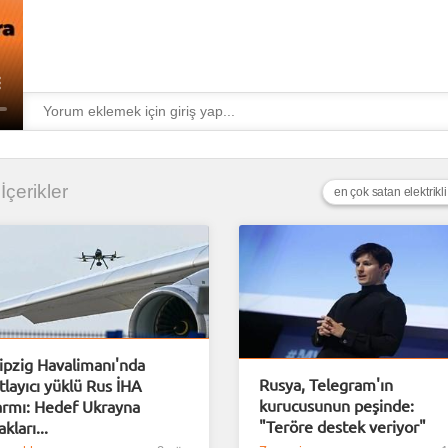
 İçerikler
en çok satan elektrikli
ipzig Havalimanı'nda
Rusya, Telegram'ın
tlayıcı yüklü Rus İHA
kurucusunun peşinde:
armı: Hedef Ukrayna
"Teröre destek veriyor"
kları...