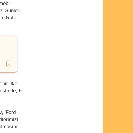
mobil
z Günleri
ın Ralli
 bir ilke
estinde, F-
, 'Ford
lerimizi
olmasını