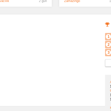
acılık
2 gün
Zamazingo
1
1
2
3