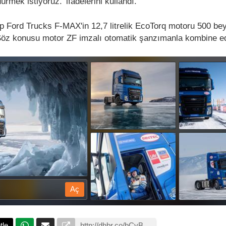
ürmek istiyoruz.' ifadelerini kullandı.
 Ford Trucks F-MAX'in 12,7 litrelik EcoTorq motoru 500 bey
 Söz konusu motor ZF imzalı otomatik şanzımanla kombine ed
Aç
tle