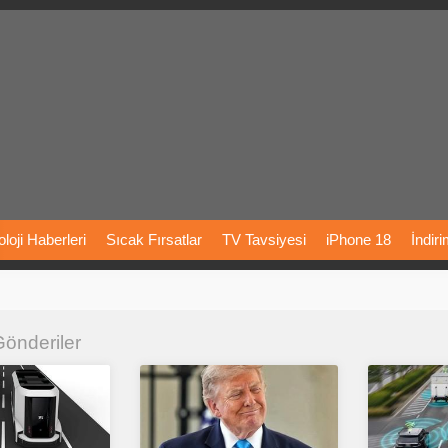
loji
Haberleri
Sıcak
Fırsatlar
TV
Tavsiyesi
iPhone
18
İndir
Önerileri
Türkiye
Araba
Fiyatları
Yapay
Zeka
Şarj
İstasyon
 Gönderiler
rı
Vizyondaki
Filmler
Bitcoin
Dizi
Önerileri
Telefon
Önerileri
agram
Dondurma
İnstagram
Çöktü
Mü