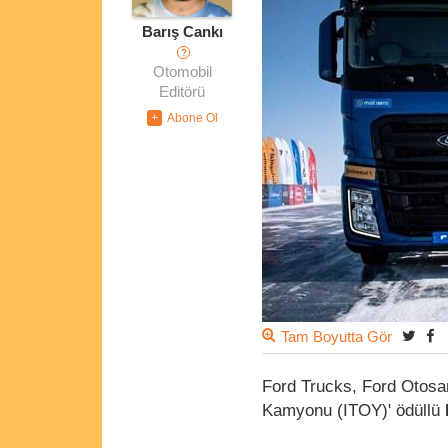
Barış Cankı
?
Otomobil
Editörü
Tam Boyutta Gör
Ford Trucks, Ford Otosan 
Kamyonu (ITOY)' ödüllü