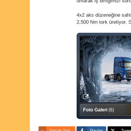
umarak iş birliğimizi sürd
4x2 aks düzeneğine sahip
2,500 Nm tork üretiyor.
Foto Galeri
(6)
Yorum Yaz
Paylaş
Twee