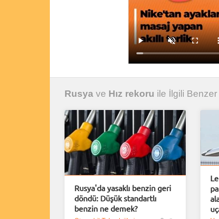
Rusya
ve
Hız rekoru
ile İlgili Benzer
Le
Rusya'da yasaklı benzin geri
pa
döndü: Düşük standartlı
al
benzin ne demek?
uça