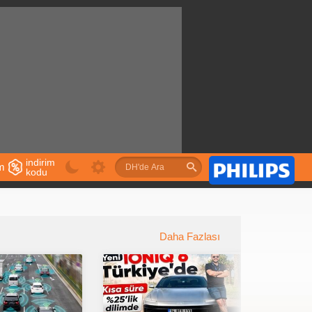
indirim
im
kodu
u
Daha Fazlası