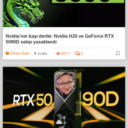
Nvidia’nın başı dertte: Nvidia H20 ve GeForce RTX
5090D satışı yasaklandı
#
Ekran Kartı
nvidia
8577
9