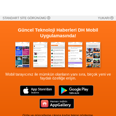
STANDART SİTE GÖRÜNÜMÜ
YUKARI
Güncel Teknoloji Haberleri
DH Mobil
Uygulamasında!
Mobil tarayıcınız ile mümkün olanların yanı sıra, birçok yeni ve
faydalı özelliğe erişin.
Gizle ve güncelleme çıkana kadar tekrar gösterme.