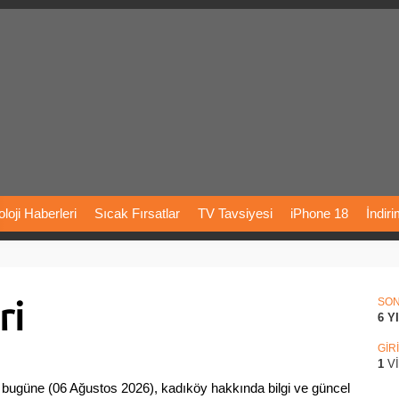
loji
Haberleri
Sıcak
Fırsatlar
TV
Tavsiyesi
iPhone
18
İndir
Önerileri
Türkiye
Araba
Fiyatları
Yapay
Zeka
Şarj
İstasyon
ri
rı
Vizyondaki
Filmler
Bitcoin
Dizi
Önerileri
Telefon
Önerileri
SO
6 Y
agram
Dondurma
İnstagram
Çöktü
Mü
GİR
1
V
bugüne (06 Ağustos 2026), kadıköy hakkında bilgi ve güncel