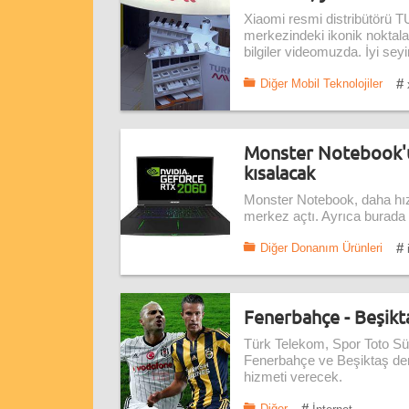
Xiaomi resmi distribütörü T
merkezindeki ikonik noktalar
bilgiler videomuzda. İyi seyir
#
Diğer Mobil Teknolojiler
Monster Notebook'un
kısalacak
Monster Notebook, daha hızl
merkez açtı. Ayrıca burada 
#
Diğer Donanım Ürünleri
Fenerbahçe - Beşikta
Türk Telekom, Spor Toto Sü
Fenerbahçe ve Beşiktaş derb
hizmeti verecek.
#
Diğer