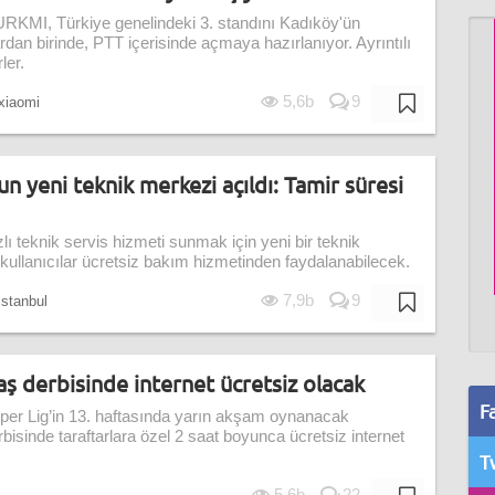
URKMI, Türkiye genelindeki 3. standını Kadıköy'ün
dan birinde, PTT içerisinde açmaya hazırlanıyor. Ayrıntılı
ler.
5,6b
9
xiaomi
 yeni teknik merkezi açıldı: Tamir süresi
ı teknik servis hizmeti sunmak için yeni bir teknik
kullanıcılar ücretsiz bakım hizmetinden faydalanabilecek.
7,9b
9
istanbul
ş derbisinde internet ücretsiz olacak
F
per Lig’in 13. haftasında yarın akşam oynanacak
isinde taraftarlara özel 2 saat boyunca ücretsiz internet
T