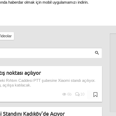
nında haberdar olmak için mobil uygulamamızı indirin.
ideolar
ış noktası açılıyor
deki Rıhtım Caddesi PTT şubesine Xiaomi standı açılıyor.
 açılışa katılacak.
6b
10
 Standını Kadıköy'de Açıyor