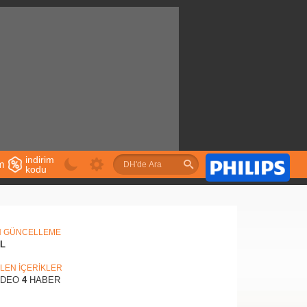
indirim
im
kodu
u
N GÜNCELLEME
IL
İLEN İÇERİKLER
İDEO
4
HABER