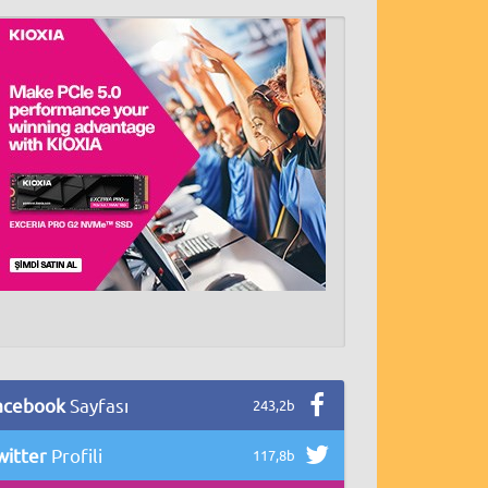
acebook
Sayfası
243,2b
witter
Profili
117,8b