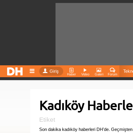
Giriş
Tekno
Haber
Video
Galeri
Forum
Film
Kadıköy Haberle
Fiyatla
İnst
Etiket
Son dakika kadıköy haberleri DH’de. Geçmişten 