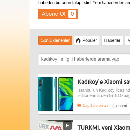
haberleri buradan takip edin! Yeni haberlerden a
0
Son Eklenenler
Popüler
Haberler
V
Kadıköy'e Xiaomi sat
İstanbul'un Kadıköy ilçesin
Editörlerimizden Erdi Özüağ,
#
Cep Telefonları
xiaomi
TURKMI, yeni Xiaomi