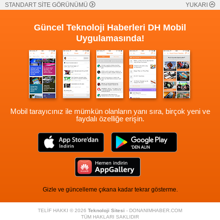
STANDART SİTE GÖRÜNÜMÜ
YUKARI
Güncel Teknoloji Haberleri
DH Mobil
Uygulamasında!
Mobil tarayıcınız ile mümkün olanların yanı sıra, birçok yeni ve
faydalı özelliğe erişin.
Gizle ve güncelleme çıkana kadar tekrar gösterme.
TELİF HAKKI © 2026
Teknoloji Sitesi
- DONANIMHABER.COM
TÜM HAKLARI SAKLIDIR