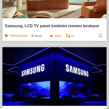
Samsung, LCD TV panel üretimini resmen bırakıyor
#
Televizyonlar
ekran
4941
28