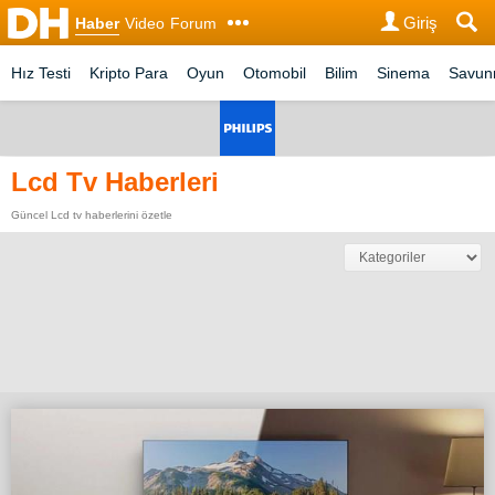
Giriş
Haber
Video
Forum
Hız Testi
Kripto Para
Oyun
Otomobil
Bilim
Sinema
Savu
Lcd Tv Haberleri
Güncel Lcd tv haberlerini özetle