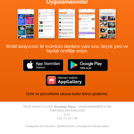
Uygulamasında!
Mobil tarayıcınız ile mümkün olanların yanı sıra, birçok yeni ve
faydalı özelliğe erişin.
Gizle ve güncelleme çıkana kadar tekrar gösterme.
TELİF HAKKI © 2026
Teknoloji Sitesi
- DONANIMHABER.COM
TÜM HAKLARI SAKLIDIR
0,11
216.73.217.39
İnstagram Dondurma
|
Şekilli Nickler
|
İnstagram Hesap silme