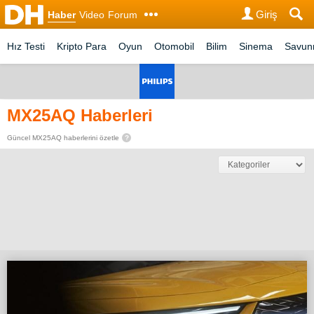
Giriş
Haber
Video
Forum
Hız Testi
Kripto Para
Oyun
Otomobil
Bilim
Sinema
Savu
MX25AQ Haberleri
Güncel MX25AQ haberlerini özetle
?