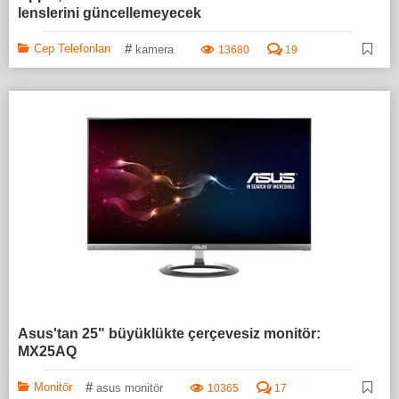
lenslerini güncellemeyecek
#
Cep Telefonları
kamera
13680
19
Asus'tan 25" büyüklükte çerçevesiz monitör:
MX25AQ
#
Monitör
asus monitör
10365
17