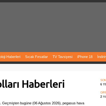
loji
Haberleri
Sıcak
Fırsatlar
TV
Tavsiyesi
iPhone
18
İndir
Önerileri
Türkiye
Araba
Fiyatları
Yapay
Zeka
Şarj
İstasyon
ları Haberleri
rı
Vizyondaki
Filmler
Bitcoin
Dizi
Önerileri
Telefon
Önerileri
SO
6 Y
agram
Dondurma
İnstagram
Çöktü
Mü
GİR
2
H
de. Geçmişten bugüne (06 Ağustos 2026), pegasus hava