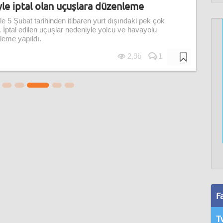
le iptal olan uçuşlara düzenleme
e 5 Şubat tarihinden itibaren yurt dışındaki pek çok
 İptal edilen uçuşlar nedeniyle yolcu ve havayolu
leme yapıldı.
2,9b
1
F
T