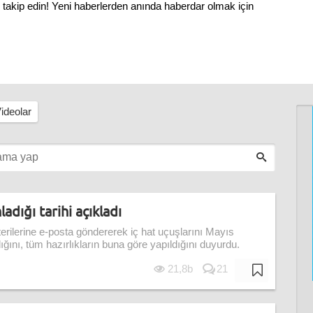
n takip edin! Yeni haberlerden anında haberdar olmak için
ideolar
adığı tarihi açıkladı
rilerine e-posta göndererek iç hat uçuşlarını Mayıs
ğını, tüm hazırlıkların buna göre yapıldığını duyurdu.
21,8b
21