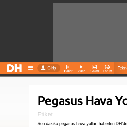
Giriş
Tekno
Haber
Video
Galeri
Forum
Film
Pegasus Hava Yol
Fiyatla
İnst
Etiket
Son dakika pegasus hava yolları haberleri DH’