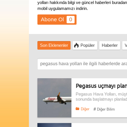
yolları hakkında bilgi ve güncel haberleri burada
mobil uygulamamızı indirin.
0
Son Eklenenler
Popüler
Haberler
V
Pegasus uçmayı planl
Pegasus Hava Yolları, müşte
sonunda başlatmayı planladı
#
Diğer
Diğer Bilim