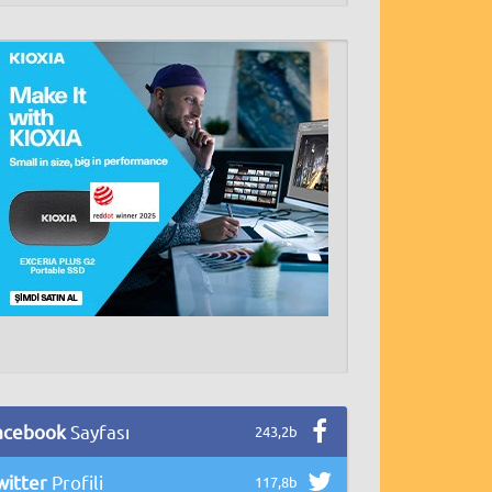
acebook
Sayfası
243,2b
witter
Profili
117,8b