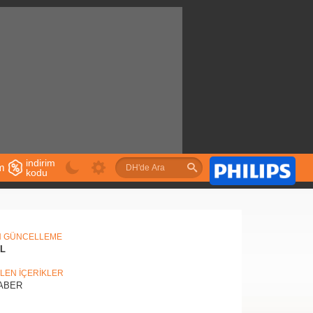
indirim
im
kodu
u
N GÜNCELLEME
IL
İLEN İÇERİKLER
ABER