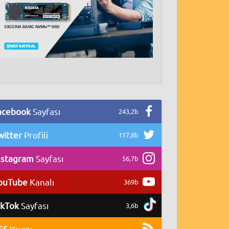
acebook
Sayfası
243,2b
witter
Profili
117,8b
nstagram
Sayfası
56,7b
ouTube
Kanalı
369b
ikTok
Sayfası
3,6b
SS
Yayını