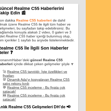
Güncel Realme C55 Haberlerini
akip Edin 📰
on dakika
Realme C55 haberleri
de dahil
lmak üzere Realme C55 ile ilgili tüm haber ve
elişmeleri, bu sayfadan takip edebilirsiniz. Bu
ağlamda konuyla alakalı 2 video, 0 galeri ve 3
det
Realme C55 haber
içeriği bulunmuş olup,
üm içerikler 1 sayfalı bu arşivde listelenmektedir.
ealme C55 İle İlgili Son Haberler
eler ❓
onanımHaber’deki
güncel Realme C55
aberleri
içinde dikkat çeken gelişmeler şöyle 🔽
🚀
Realme C55 tanıtıldı: İşte özellikleri ve
fiyatları
💯
Dinamik Ada'yı kopyalayan Realme C55
satış rekoru kırdı
💬
Realme C55 inceleme - Bu fiyata çok
satacak!
🆕
Realme C55 inceleme - Bu fiyata çok
satacak!
nlık Realme C55 Gelişmeleri DH’de 📢