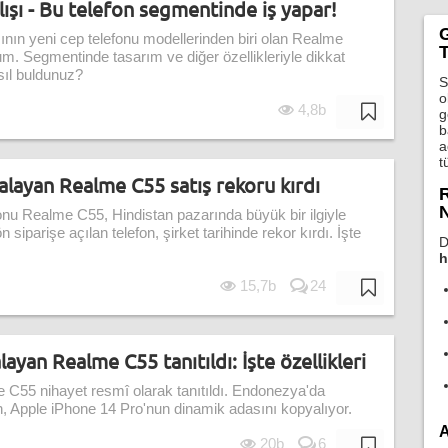
ışı - Bu telefon segmentinde iş yapar!
ın yeni cep telefonu modellerinden biri olan Realme
T
m. Segmentinde tasarım ve diğer özellikleriyle dikkat
sıl buldunuz?
S
o
4,8b
g
b
a
t
alayan Realme C55 satış rekoru kırdı
R
N
onu Realme C55, Hindistan pazarında büyük bir ilgiyle
 siparişe açılan telefon, şirket tarihinde rekor kırdı. İşte
D
h
15,7b
24
ayan Realme C55 tanıtıldı: İşte özellikleri
e C55 nihayet resmî olarak tanıtıldı. Endonezya'da
on, Apple iPhone 14 Pro'nun dinamik adasını kopyalıyor.
A
20b
6