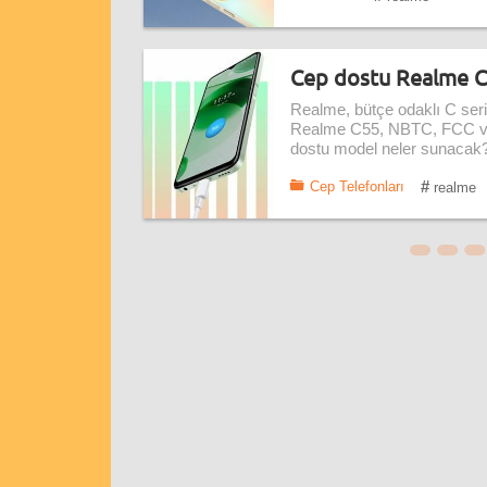
Cep dostu Realme C55
Realme, bütçe odaklı C seri
Realme C55, NBTC, FCC ve E
dostu model neler sunacak? 
#
Cep Telefonları
realme