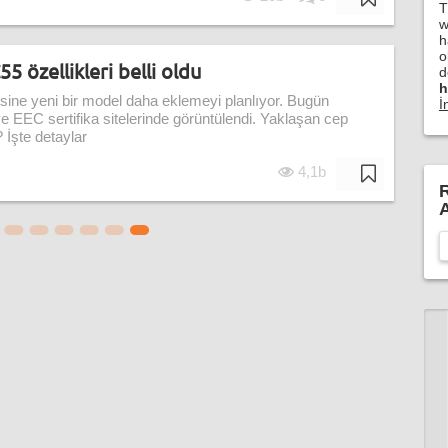
T
w
h
o
 özellikleri belli oldu
d
h
sine yeni bir model daha eklemeyi planlıyor. Bugün
İ
EC sertifika sitelerinde görüntülendi. Yaklaşan cep
İşte detaylar
4,1b
R