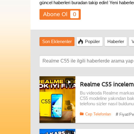
güncel haberleri buradan takip edin! Yeni haberl
0
Son Eklenenler
Popüler
Haberler
V
Realme C55 inceleme
Bu videoda Realme markasın
C55 modeline yakından bakı
telefonu sizler nasıl buldun
#
Cep Telefonları
Fiyat/Pe