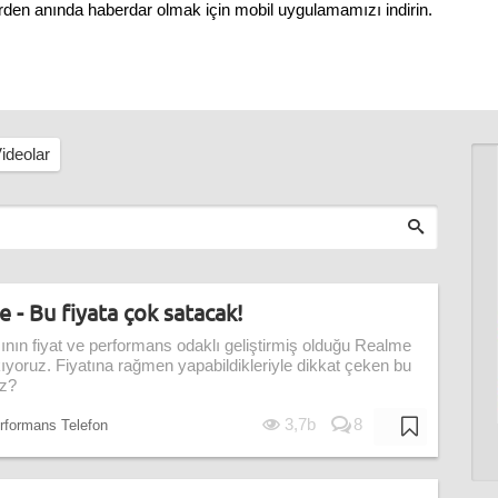
erden anında haberdar olmak için mobil uygulamamızı indirin.
ideolar
 - Bu fiyata çok satacak!
ın fiyat ve performans odaklı geliştirmiş olduğu Realme
yoruz. Fiyatına rağmen yapabildikleriyle dikkat çeken bu
uz?
3,7b
8
rformans Telefon