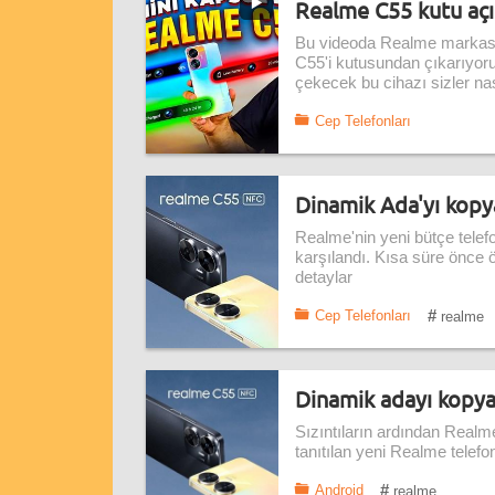
Realme C55 kutu açıl
Bu videoda Realme markasın
C55'i kutusundan çıkarıyoru
çekecek bu cihazı sizler na
Cep Telefonları
Dinamik Ada'yı kopy
Realme'nin yeni bütçe telef
karşılandı. Kısa süre önce ön
detaylar
#
Cep Telefonları
realme
Dinamik adayı kopyal
Sızıntıların ardından Realm
tanıtılan yeni Realme telef
#
Android
realme