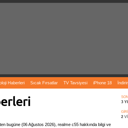
loji
Haberleri
Sıcak
Fırsatlar
TV
Tavsiyesi
iPhone
18
İndir
erleri
Önerileri
Türkiye
Araba
Fiyatları
Yapay
Zeka
Şarj
İstasyon
SO
3 Y
rı
Vizyondaki
Filmler
Bitcoin
Dizi
Önerileri
Telefon
Önerileri
GİR
2
V
en bugüne (06 Ağustos 2026), realme c55 hakkında bilgi ve
agram
Dondurma
İnstagram
Çöktü
Mü