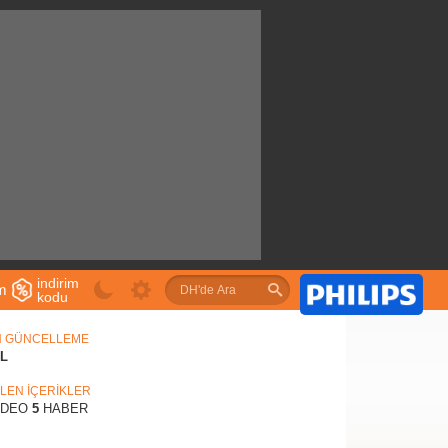
indirim
im
kodu
u
N GÜNCELLEME
IL
İLEN İÇERİKLER
İDEO
5
HABER