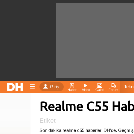
Giriş
Tekno
Haber
Video
Galeri
Forum
Realme C55 Hab
Film
Fiyatla
Etiket
Son dakika realme c55 haberleri DH’de. Geçmişt
İnst