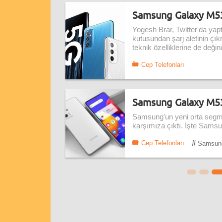
Samsung Galaxy M53'
Yogesh Brar, Twitter'da ya
kutusundan şarj aletinin çı
teknik özelliklerine de değind
Cep Telefonları
Samsung Galaxy M53 ö
Samsung'un yeni orta segm
karşımıza çıktı. İşte Samsu
#
Cep Telefonları
Samsun