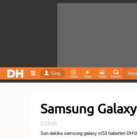
Giriş
Tekno
Haber
Video
Galeri
Forum
Film
Samsung Galaxy
Fiyatla
İnst
Etiket
Son dakika samsung galaxy m53 haberleri DH’d