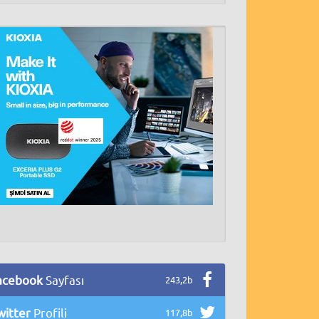
acebook
Sayfası
243,2b
witter
Profili
117,8b