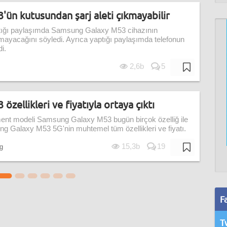
ün kutusundan şarj aleti çıkmayabilir
ptığı paylaşımda Samsung Galaxy M53 cihazının
kmayacağını söyledi. Ayrıca yaptığı paylaşımda telefonun
i.
2,6b
5
zellikleri ve fiyatıyla ortaya çıktı
ent modeli Samsung Galaxy M53 bugün birçok özelliğ ile
ng Galaxy M53 5G'nin muhtemel tüm özellikleri ve fiyatı.
15,3b
19
g
F
T