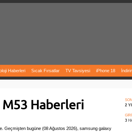
loji
Haberleri
Sıcak
Fırsatlar
TV
Tavsiyesi
iPhone
18
İndir
Önerileri
Türkiye
Araba
Fiyatları
Yapay
Zeka
Şarj
İstasyon
 M53 Haberleri
rı
Vizyondaki
Filmler
Bitcoin
Dizi
Önerileri
Telefon
Önerileri
SO
2 Y
agram
Dondurma
İnstagram
Çöktü
Mü
GİR
3
H
e. Geçmişten bugüne (08 Ağustos 2026), samsung galaxy