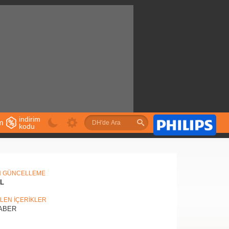
indirim
im
kodu
u
N GÜNCELLEME
IL
İLEN İÇERİKLER
ABER