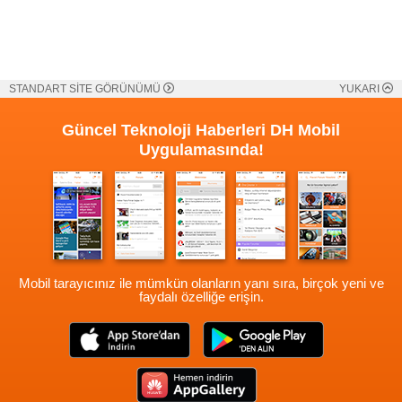
STANDART SİTE GÖRÜNÜMÜ
YUKARI
Güncel Teknoloji Haberleri
DH Mobil
Uygulamasında!
Mobil tarayıcınız ile mümkün olanların yanı sıra, birçok yeni ve
faydalı özelliğe erişin.