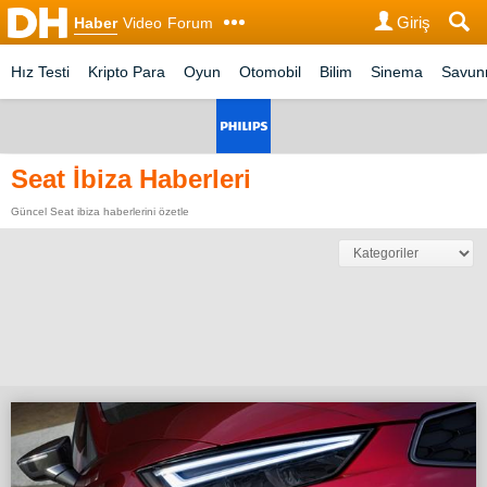
Giriş
Haber
Video
Forum
Hız Testi
Kripto Para
Oyun
Otomobil
Bilim
Sinema
Savu
Seat İbiza Haberleri
Güncel Seat ibiza haberlerini özetle