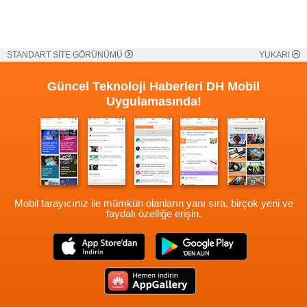
STANDART SİTE GÖRÜNÜMÜ
YUKARI
Güncel Teknoloji Haberleri
DH Mobil
Uygulamasında!
Mobil tarayıcınız ile mümkün olanların yanı sıra, birçok yeni ve
faydalı özelliğe erişin.