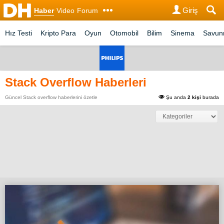
Giriş
Haber
Video
Forum
Hız Testi
Kripto Para
Oyun
Otomobil
Bilim
Sinema
Savu
Stack Overflow Haberleri
Güncel Stack overflow haberlerini özetle
Şu anda
2 kişi
burada