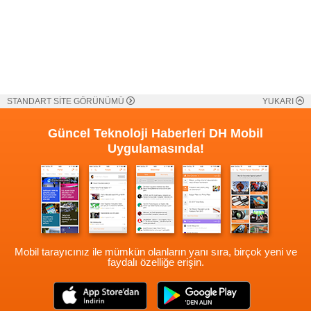
STANDART SİTE GÖRÜNÜMÜ
YUKARI
Güncel Teknoloji Haberleri
DH Mobil
Uygulamasında!
Mobil tarayıcınız ile mümkün olanların yanı sıra, birçok yeni ve
faydalı özelliğe erişin.