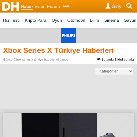
Giriş
Haber
Video
Forum
Hız Testi
Kripto Para
Oyun
Otomobil
Bilim
Sinema
Savu
Xbox Series X Türkiye Haberleri
Güncel Xbox series x türkiye haberlerini özetle
Şu anda
1 kişi
burada