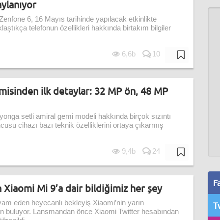
ylanıyor
Zenfone 6, 16 Mayıs tarihinde yapılacak etkinlikte
aklaştıkça telefonun özellikleri hakkında birtakım bilgiler
6,6b
10
misinden ilk detaylar: 32 MP ön, 48 MP
nga setli amiral gemi modeli hakkında birçok sızıntı
usu cihazı bazı teknik özelliklerini ortaya çıkarmış
9,4b
24
F
n Xiaomi Mi 9’a dair bildiğimiz her şey
vam eden heyecanlı bekleyiş Xiaomi’nin yarın
T
 son buluyor. Lansmandan önce Xiaomi Twitter hesabından