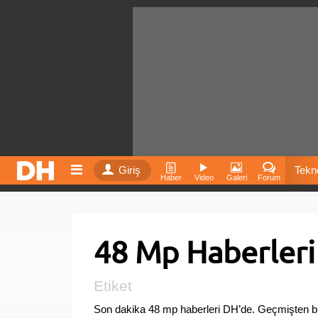
Giriş
Tekno
Haber
Video
Galeri
Forum
Film
48 Mp Haberleri
Fiyatla
İnst
Etiket
Son dakika 48 mp haberleri DH’de. Geçmişten b