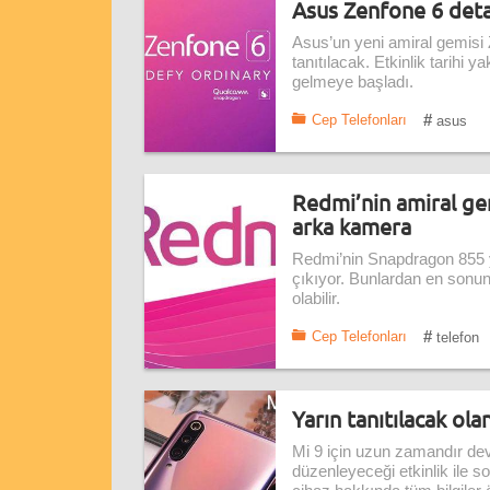
Asus Zenfone 6 deta
Asus’un yeni amiral gemisi 
tanıtılacak. Etkinlik tarihi y
gelmeye başladı.
#
Cep Telefonları
asus
Redmi’nin amiral ge
arka kamera
Redmi’nin Snapdragon 855 yo
çıkıyor. Bunlardan en sonunc
olabilir.
#
Cep Telefonları
telefon
Yarın tanıtılacak ola
Mi 9 için uzun zamandır de
düzenleyeceği etkinlik ile