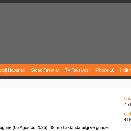
loji
Haberleri
Sıcak
Fırsatlar
TV
Tavsiyesi
iPhone
18
İndir
Önerileri
Türkiye
Araba
Fiyatları
Yapay
Zeka
Şarj
İstasyon
rı
Vizyondaki
Filmler
Bitcoin
Dizi
Önerileri
Telefon
Önerileri
SO
7 Y
agram
Dondurma
İnstagram
Çöktü
Mü
GİR
4
H
ugüne (06 Ağustos 2026), 48 mp hakkında bilgi ve güncel