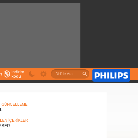
indirim
im
kodu
u
N GÜNCELLEME
IL
İLEN İÇERİKLER
ABER