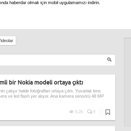
nında haberdar olmak için mobil uygulamamızı indirin.
ideolar
li bir Nokia modeli ortaya çıktı
in çalışır halde fotoğrafları ortaya çıktı. Yuvarlak lens
mera ve led flash yer alıyor. Ana kamera sensörü 48 MP
9,2b
9