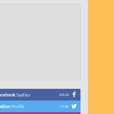
acebook
Sayfası
243,2b
witter
Profili
117,8b