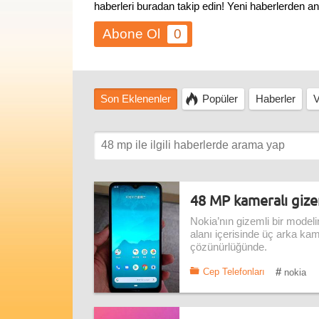
haberleri buradan takip edin! Yeni haberlerden a
0
Son Eklenenler
Popüler
Haberler
V
48 MP kameralı gizem
Nokia’nın gizemli bir modelin
alanı içerisinde üç arka ka
çözünürlüğünde.
#
Cep Telefonları
nokia