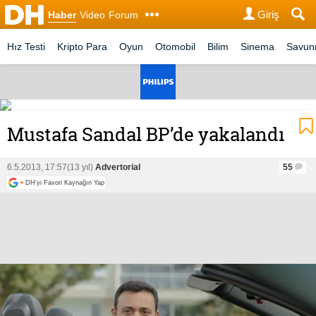
Giriş
Haber
Video
Forum
Hız Testi
Kripto Para
Oyun
Otomobil
Bilim
Sinema
Savu
Mustafa Sandal BP’de yakalandı
6.5.2013, 17:57
(13 yıl)
Advertorial
55
+
DH'yi Favori Kaynağın Yap