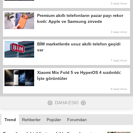
3 saat önce
Premium akıllı telefonların pazar payı rekor
kırdı: Apple ve Samsung zirvede
3 saat önce
BİM marketlerde ucuz akıllı telefon geçidi
var
7 saat önce
Xiaomi Mix Fold 5 ve HyperOS 4 sızdırıldı:
İşte görüntüler
9 saat önce
DAHA ESKİ
Trend
Rehberler
Popüler
Forumdan