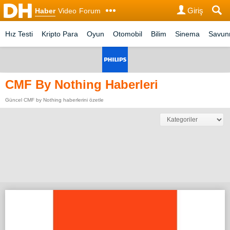
Giriş
Haber
Video
Forum
Hız Testi
Kripto Para
Oyun
Otomobil
Bilim
Sinema
Savu
CMF By Nothing Haberleri
Güncel CMF by Nothing haberlerini özetle