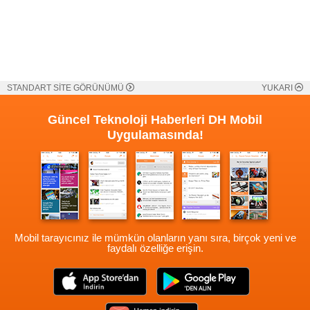
STANDART SİTE GÖRÜNÜMÜ
YUKARI
Güncel Teknoloji Haberleri
DH Mobil
Uygulamasında!
Mobil tarayıcınız ile mümkün olanların yanı sıra, birçok yeni ve
faydalı özelliğe erişin.