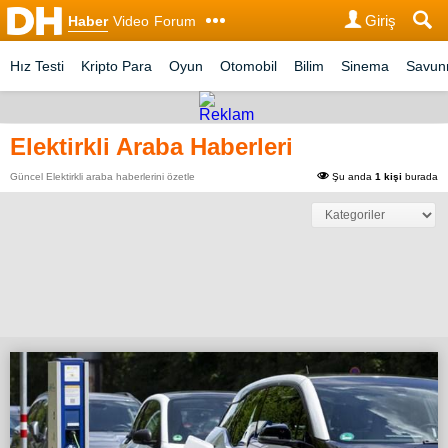
Giriş
Haber
Video
Forum
Hız Testi
Kripto Para
Oyun
Otomobil
Bilim
Sinema
Savu
Elektirkli Araba Haberleri
Güncel Elektirkli araba haberlerini özetle
Şu anda
1 kişi
burada